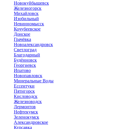
Новокуйбышевск
Железногорск
Михайловск
Изобильный
Невинномысск
Кочубеевское
Донское
Грачёвка
Новоалександровск
Светлоград
Благодарный
Будённовск
Георгиевск
Ипатово
Новопавловск
Минеральные Воды
Ессентуки
Пятигорск
Кисловодск
Железноводск
Лермонтов
Нефтекумск
Зеленокумск
Александровское
Курсавка