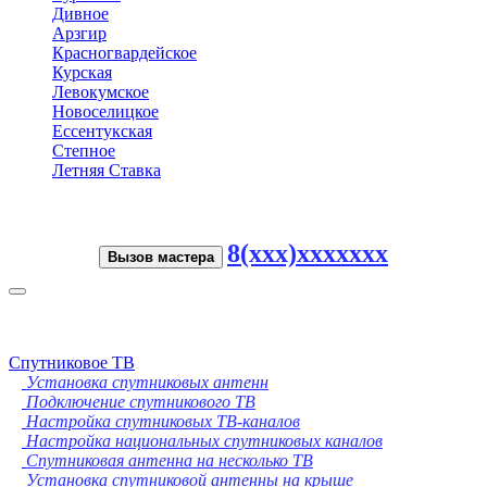
Дивное
Арзгир
Красногвардейское
Курская
Левокумское
Новоселицкое
Ессентукская
Степное
Летняя Ставка
8(xxx)xxxxxxx
Вызов мастера
Toggle
navigation
Спутниковое ТВ
Установка спутниковых антенн
Подключение спутникового ТВ
Настройка спутниковых ТВ-каналов
Настройка национальных спутниковых каналов
Спутниковая антенна на несколько ТВ
Установка спутниковой антенны на крыше