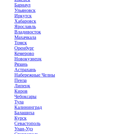
Барнаул
Ульяновск
Иркутск
Хабаровск
Ярославль
Владивосток
Махачкала
Томск
Оренбург
Кемерово
Новокузнецк
Рязань
Астрахань
Набережные Челны
Пенза
Липецк
Киров
Чебоксары
Тула
Калининград
Балашиха
Курск
Севастополь
Улан-Удэ