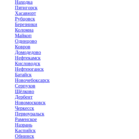
Находка
Пятигорск
Хасавюрт
Рубцовск
Березники
Коломна
Майкоп
Одинцово
Ковров
Домодедово
Нефтекамск
Кисловодск
Нефтеюганск
Батайск
Новочебоксарск
Серпухов
Щёлково
Дербент
Новомосковск
Черкесск
Первоуральск
Раменское
Назрань
Каспийск
Обнинск