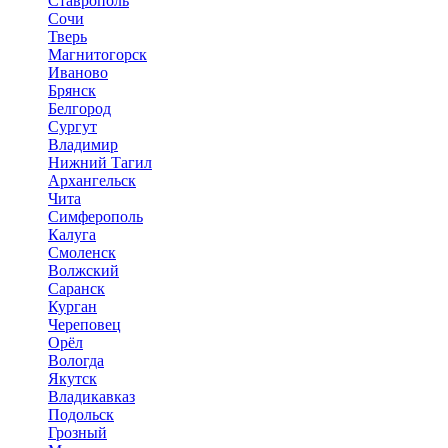
Ставрополь
Сочи
Тверь
Магнитогорск
Иваново
Брянск
Белгород
Сургут
Владимир
Нижний Тагил
Архангельск
Чита
Симферополь
Калуга
Смоленск
Волжский
Саранск
Курган
Череповец
Орёл
Вологда
Якутск
Владикавказ
Подольск
Грозный