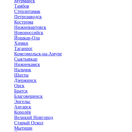
Мурманск
Тамбов
Стерлитамак
Петрозаводск
Кострома
Нижневартовск
Новороссийск
Йошкар-Ола
Химки
Таганрог
Комсомольск-на-Амуре
Сыктывкар
Нижнекамск
Нальчик
Шахты
Дзержинск
Орск
Братск
Благовещенск
Энгельс
Ангарск
Королёв
Великий Новгород
Старый Оскол
Мытищи