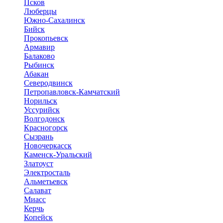
Псков
Люберцы
Южно-Сахалинск
Бийск
Прокопьевск
Армавир
Балаково
Рыбинск
Абакан
Северодвинск
Петропавловск-Камчатский
Норильск
Уссурийск
Волгодонск
Красногорск
Сызрань
Новочеркасск
Каменск-Уральский
Златоуст
Электросталь
Альметьевск
Салават
Миасс
Керчь
Копейск