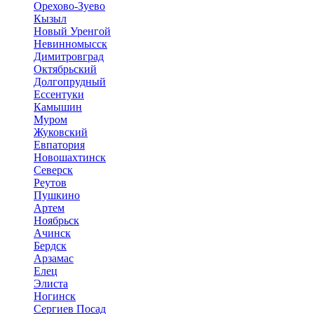
Орехово-Зуево
Кызыл
Новый Уренгой
Невинномысск
Димитровград
Октябрьский
Долгопрудный
Ессентуки
Камышин
Муром
Жуковский
Евпатория
Новошахтинск
Северск
Реутов
Пушкино
Артем
Ноябрьск
Ачинск
Бердск
Арзамас
Елец
Элиста
Ногинск
Сергиев Посад