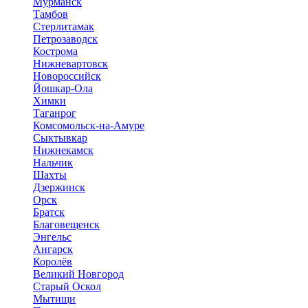
Мурманск
Тамбов
Стерлитамак
Петрозаводск
Кострома
Нижневартовск
Новороссийск
Йошкар-Ола
Химки
Таганрог
Комсомольск-на-Амуре
Сыктывкар
Нижнекамск
Нальчик
Шахты
Дзержинск
Орск
Братск
Благовещенск
Энгельс
Ангарск
Королёв
Великий Новгород
Старый Оскол
Мытищи