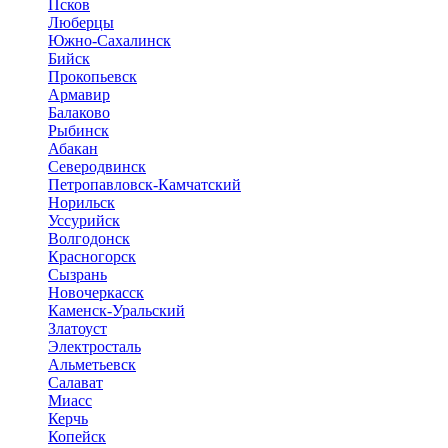
Псков
Люберцы
Южно-Сахалинск
Бийск
Прокопьевск
Армавир
Балаково
Рыбинск
Абакан
Северодвинск
Петропавловск-Камчатский
Норильск
Уссурийск
Волгодонск
Красногорск
Сызрань
Новочеркасск
Каменск-Уральский
Златоуст
Электросталь
Альметьевск
Салават
Миасс
Керчь
Копейск