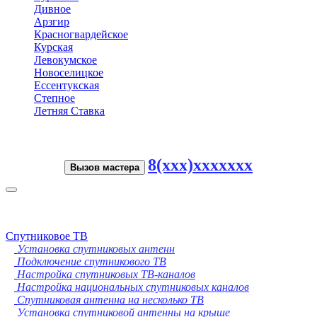
Дивное
Арзгир
Красногвардейское
Курская
Левокумское
Новоселицкое
Ессентукская
Степное
Летняя Ставка
8(xxx)xxxxxxx
Вызов мастера
Toggle
navigation
Спутниковое ТВ
Установка спутниковых антенн
Подключение спутникового ТВ
Настройка спутниковых ТВ-каналов
Настройка национальных спутниковых каналов
Спутниковая антенна на несколько ТВ
Установка спутниковой антенны на крыше