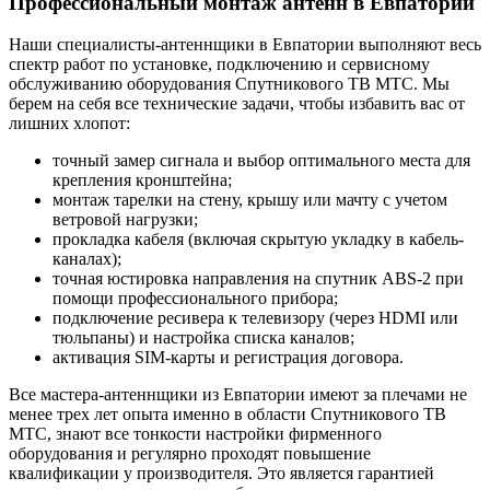
Профессиональный монтаж антенн в Евпатории
Наши специалисты-антеннщики в Евпатории выполняют весь
спектр работ по установке, подключению и сервисному
обслуживанию оборудования Спутникового ТВ МТС. Мы
берем на себя все технические задачи, чтобы избавить вас от
лишних хлопот:
точный замер сигнала и выбор оптимального места для
крепления кронштейна;
монтаж тарелки на стену, крышу или мачту с учетом
ветровой нагрузки;
прокладка кабеля (включая скрытую укладку в кабель-
каналах);
точная юстировка направления на спутник ABS-2 при
помощи профессионального прибора;
подключение ресивера к телевизору (через HDMI или
тюльпаны) и настройка списка каналов;
активация SIM-карты и регистрация договора.
Все мастера-антеннщики из Евпатории имеют за плечами не
менее трех лет опыта именно в области Спутникового ТВ
МТС, знают все тонкости настройки фирменного
оборудования и регулярно проходят повышение
квалификации у производителя. Это является гарантией