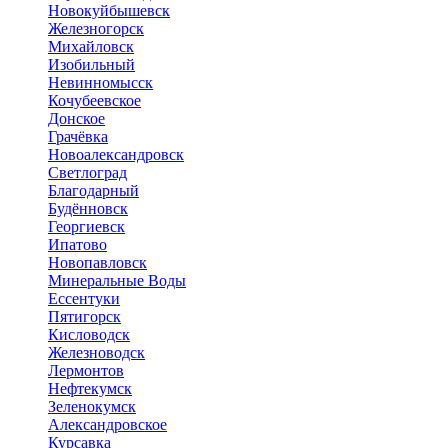
Новокуйбышевск
Железногорск
Михайловск
Изобильный
Невинномысск
Кочубеевское
Донское
Грачёвка
Новоалександровск
Светлоград
Благодарный
Будённовск
Георгиевск
Ипатово
Новопавловск
Минеральные Воды
Ессентуки
Пятигорск
Кисловодск
Железноводск
Лермонтов
Нефтекумск
Зеленокумск
Александровское
Курсавка