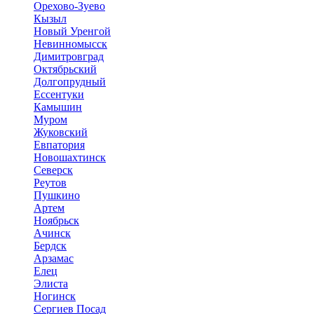
Орехово-Зуево
Кызыл
Новый Уренгой
Невинномысск
Димитровград
Октябрьский
Долгопрудный
Ессентуки
Камышин
Муром
Жуковский
Евпатория
Новошахтинск
Северск
Реутов
Пушкино
Артем
Ноябрьск
Ачинск
Бердск
Арзамас
Елец
Элиста
Ногинск
Сергиев Посад