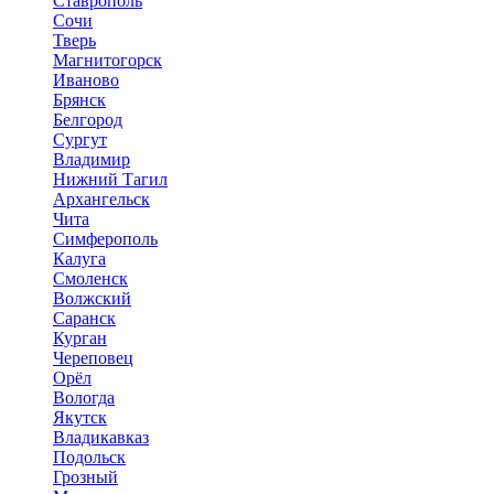
Ставрополь
Сочи
Тверь
Магнитогорск
Иваново
Брянск
Белгород
Сургут
Владимир
Нижний Тагил
Архангельск
Чита
Симферополь
Калуга
Смоленск
Волжский
Саранск
Курган
Череповец
Орёл
Вологда
Якутск
Владикавказ
Подольск
Грозный