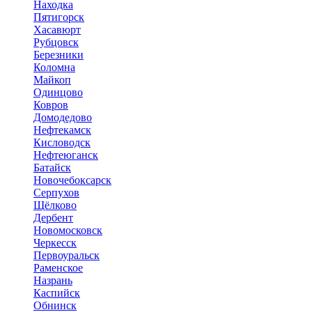
Находка
Пятигорск
Хасавюрт
Рубцовск
Березники
Коломна
Майкоп
Одинцово
Ковров
Домодедово
Нефтекамск
Кисловодск
Нефтеюганск
Батайск
Новочебоксарск
Серпухов
Щёлково
Дербент
Новомосковск
Черкесск
Первоуральск
Раменское
Назрань
Каспийск
Обнинск