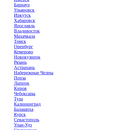
Барнаул
Ульяновск
Иркутск
Хабаровск
Ярославль
Владивосток
Махачкала
Томск
Оренбург
Кемерово
Новокузнецк
Рязань
Астрахань
Набережные Челны
Пенза
Липецк
Киров
Чебоксары
Тула
Калининград
Балашиха
Курск
Севастополь
Улан-Удэ