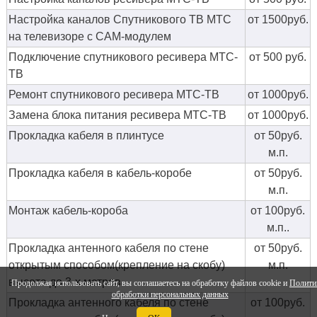
Настройка каналов Спутникового ТВ МТС
от 1500руб.
на телевизоре с CAM-модулем
Подключение спутникового ресивера МТС-
от 500 руб.
ТВ
Ремонт спутникового ресивера МТС-ТВ
от 1000руб.
Замена блока питания ресивера МТС-ТВ
от 1000руб.
Прокладка кабеля в плинтусе
от 50руб.
м.п.
Прокладка кабеля в кабель-коробе
от 50руб.
м.п.
Монтаж кабель-короба
от 100руб.
м.п..
Прокладка антенного кабеля по стене
от 50руб.
открытым способом(крепление на скобу)
м.п.
высота до 3-х метров
Продолжая использовать сайт, вы соглашаетесь на обработку файлов cookie и
Полити
обработки персональных данных
Прокладка антенного кабеля по стене
от 100руб.