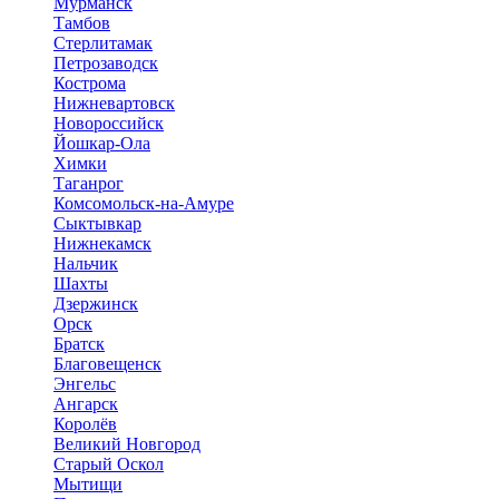
Мурманск
Тамбов
Стерлитамак
Петрозаводск
Кострома
Нижневартовск
Новороссийск
Йошкар-Ола
Химки
Таганрог
Комсомольск-на-Амуре
Сыктывкар
Нижнекамск
Нальчик
Шахты
Дзержинск
Орск
Братск
Благовещенск
Энгельс
Ангарск
Королёв
Великий Новгород
Старый Оскол
Мытищи