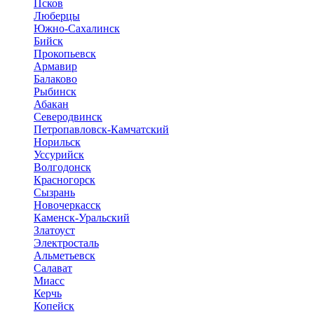
Псков
Люберцы
Южно-Сахалинск
Бийск
Прокопьевск
Армавир
Балаково
Рыбинск
Абакан
Северодвинск
Петропавловск-Камчатский
Норильск
Уссурийск
Волгодонск
Красногорск
Сызрань
Новочеркасск
Каменск-Уральский
Златоуст
Электросталь
Альметьевск
Салават
Миасс
Керчь
Копейск