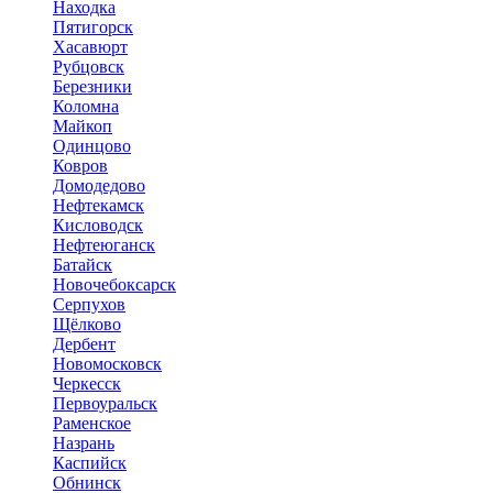
Находка
Пятигорск
Хасавюрт
Рубцовск
Березники
Коломна
Майкоп
Одинцово
Ковров
Домодедово
Нефтекамск
Кисловодск
Нефтеюганск
Батайск
Новочебоксарск
Серпухов
Щёлково
Дербент
Новомосковск
Черкесск
Первоуральск
Раменское
Назрань
Каспийск
Обнинск