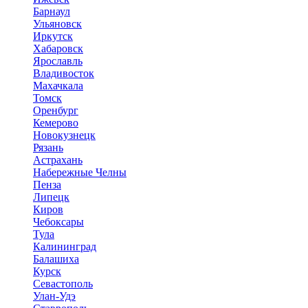
Барнаул
Ульяновск
Иркутск
Хабаровск
Ярославль
Владивосток
Махачкала
Томск
Оренбург
Кемерово
Новокузнецк
Рязань
Астрахань
Набережные Челны
Пенза
Липецк
Киров
Чебоксары
Тула
Калининград
Балашиха
Курск
Севастополь
Улан-Удэ