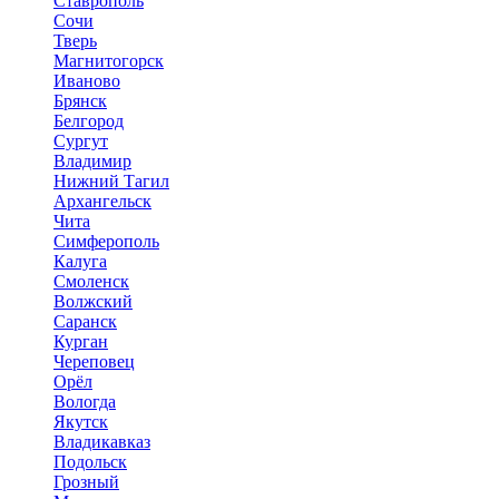
Ставрополь
Сочи
Тверь
Магнитогорск
Иваново
Брянск
Белгород
Сургут
Владимир
Нижний Тагил
Архангельск
Чита
Симферополь
Калуга
Смоленск
Волжский
Саранск
Курган
Череповец
Орёл
Вологда
Якутск
Владикавказ
Подольск
Грозный