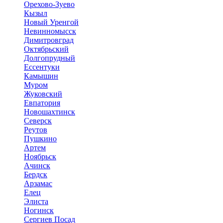
Орехово-Зуево
Кызыл
Новый Уренгой
Невинномысск
Димитровград
Октябрьский
Долгопрудный
Ессентуки
Камышин
Муром
Жуковский
Евпатория
Новошахтинск
Северск
Реутов
Пушкино
Артем
Ноябрьск
Ачинск
Бердск
Арзамас
Елец
Элиста
Ногинск
Сергиев Посад