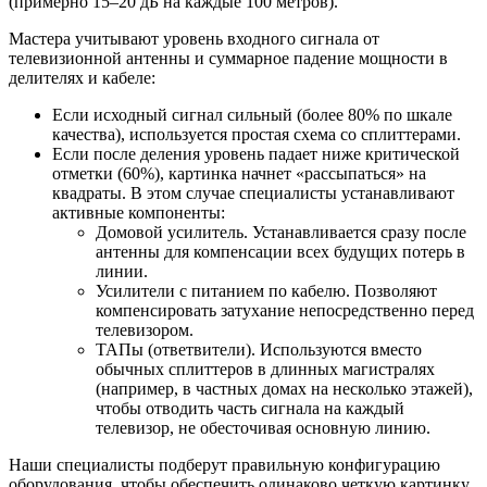
(примерно 15–20 дБ на каждые 100 метров).
Мастера учитывают уровень входного сигнала от
телевизионной антенны и суммарное падение мощности в
делителях и кабеле:
Если исходный сигнал сильный (более 80% по шкале
качества), используется простая схема со сплиттерами.
Если после деления уровень падает ниже критической
отметки (60%), картинка начнет «рассыпаться» на
квадраты. В этом случае специалисты устанавливают
активные компоненты:
Домовой усилитель. Устанавливается сразу после
антенны для компенсации всех будущих потерь в
линии.
Усилители с питанием по кабелю. Позволяют
компенсировать затухание непосредственно перед
телевизором.
ТАПы (ответвители). Используются вместо
обычных сплиттеров в длинных магистралях
(например, в частных домах на несколько этажей),
чтобы отводить часть сигнала на каждый
телевизор, не обесточивая основную линию.
Наши специалисты подберут правильную конфигурацию
оборудования, чтобы обеспечить одинаково четкую картинку