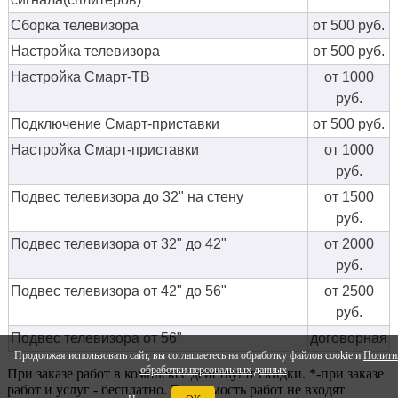
Сборка телевизора
от 500 руб.
Настройка телевизора
от 500 руб.
Настройка Смарт-ТВ
от 1000
руб.
Подключение Смарт-приставки
от 500 руб.
Настройка Смарт-приставки
от 1000
руб.
Подвес телевизора до 32" на стену
от 1500
руб.
Подвес телевизора от 32" до 42"
от 2000
руб.
Подвес телевизора от 42" до 56"
от 2500
руб.
Подвес телевизора от 56"
договорная
Продолжая использовать сайт, вы соглашаетесь на обработку файлов cookie и
Полити
обработки персональных данных
При заказе работ в комплексе действуют скидки. *-при заказе
работ и услуг - бесплатно. В стоимость работ не входят