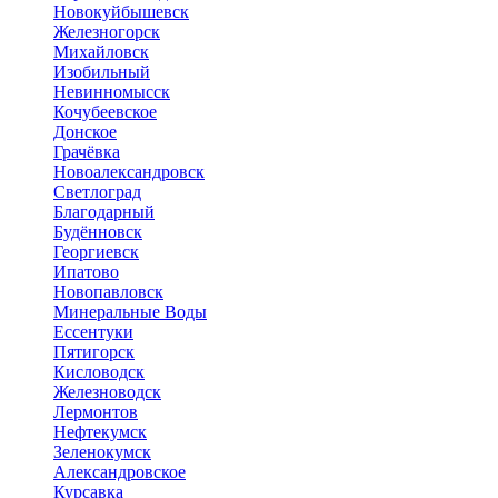
Новокуйбышевск
Железногорск
Михайловск
Изобильный
Невинномысск
Кочубеевское
Донское
Грачёвка
Новоалександровск
Светлоград
Благодарный
Будённовск
Георгиевск
Ипатово
Новопавловск
Минеральные Воды
Ессентуки
Пятигорск
Кисловодск
Железноводск
Лермонтов
Нефтекумск
Зеленокумск
Александровское
Курсавка