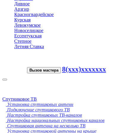
Дивное
Арзгир
Красногвардейское
Курская
Левокумское
Новоселицкое
Ессентукская
Степное
Летняя Ставка
8(xxx)xxxxxxx
Вызов мастера
Toggle
navigation
Спутниковое ТВ
Установка спутниковых антенн
Подключение спутникового ТВ
Настройка спутниковых ТВ-каналов
Настройка национальных спутниковых каналов
Спутниковая антенна на несколько ТВ
Установка спутниковой антенны на крыше