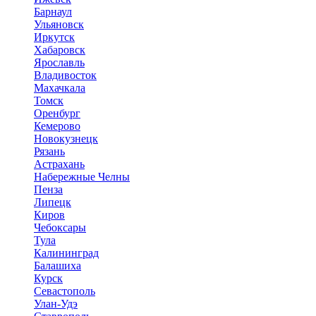
Барнаул
Ульяновск
Иркутск
Хабаровск
Ярославль
Владивосток
Махачкала
Томск
Оренбург
Кемерово
Новокузнецк
Рязань
Астрахань
Набережные Челны
Пенза
Липецк
Киров
Чебоксары
Тула
Калининград
Балашиха
Курск
Севастополь
Улан-Удэ