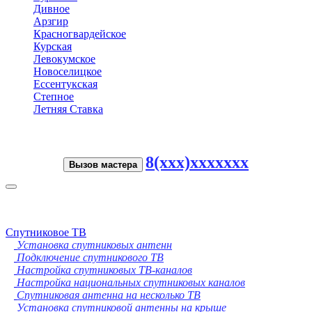
Дивное
Арзгир
Красногвардейское
Курская
Левокумское
Новоселицкое
Ессентукская
Степное
Летняя Ставка
8(xxx)xxxxxxx
Вызов мастера
Toggle
navigation
Спутниковое ТВ
Установка спутниковых антенн
Подключение спутникового ТВ
Настройка спутниковых ТВ-каналов
Настройка национальных спутниковых каналов
Спутниковая антенна на несколько ТВ
Установка спутниковой антенны на крыше