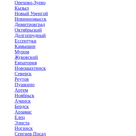
Орехово-Зуево
Кызыл
Новый Уренгой
Невинномысск
Димитровград
Октябрьский
Долгопрудный
Ессентуки
Камышин
Муром
Жуковский
Евпатория
Новошахтинск
Северск
Реутов
Пушкино
Артем
Ноябрьск
Ачинск
Бердск
Арзамас
Елец
Элиста
Ногинск
Сергиев Посад