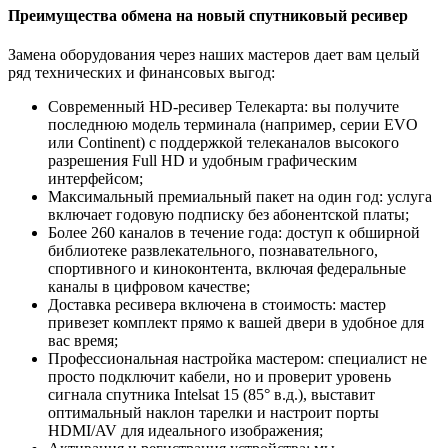
Преимущества обмена на новый спутниковый ресивер
Замена оборудования через наших мастеров дает вам целый
ряд технических и финансовых выгод:
Современный HD-ресивер Телекарта: вы получите
последнюю модель терминала (например, серии EVO
или Continent) с поддержкой телеканалов высокого
разрешения Full HD и удобным графическим
интерфейсом;
Максимальный премиальный пакет на один год: услуга
включает годовую подписку без абонентской платы;
Более 260 каналов в течение года: доступ к обширной
библиотеке развлекательного, познавательного,
спортивного и киноконтента, включая федеральные
каналы в цифровом качестве;
Доставка ресивера включена в стоимость: мастер
привезет комплект прямо к вашей двери в удобное для
вас время;
Профессиональная настройка мастером: специалист не
просто подключит кабели, но и проверит уровень
сигнала спутника Intelsat 15 (85° в.д.), выставит
оптимальный наклон тарелки и настроит порты
HDMI/AV для идеального изображения;