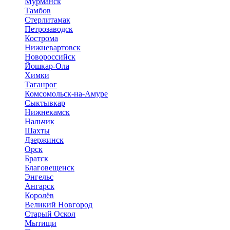
Мурманск
Тамбов
Стерлитамак
Петрозаводск
Кострома
Нижневартовск
Новороссийск
Йошкар-Ола
Химки
Таганрог
Комсомольск-на-Амуре
Сыктывкар
Нижнекамск
Нальчик
Шахты
Дзержинск
Орск
Братск
Благовещенск
Энгельс
Ангарск
Королёв
Великий Новгород
Старый Оскол
Мытищи