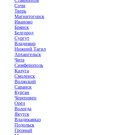
Ставрополь
Сочи
Тверь
Магнитогорск
Иваново
Брянск
Белгород
Сургут
Владимир
Нижний Тагил
Архангельск
Чита
Симферополь
Калуга
Смоленск
Волжский
Саранск
Курган
Череповец
Орёл
Вологда
Якутск
Владикавказ
Подольск
Грозный