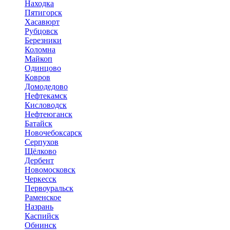
Находка
Пятигорск
Хасавюрт
Рубцовск
Березники
Коломна
Майкоп
Одинцово
Ковров
Домодедово
Нефтекамск
Кисловодск
Нефтеюганск
Батайск
Новочебоксарск
Серпухов
Щёлково
Дербент
Новомосковск
Черкесск
Первоуральск
Раменское
Назрань
Каспийск
Обнинск