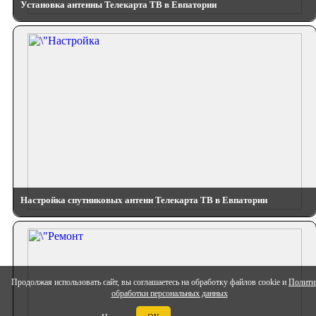
Установка антенны Телекарта ТВ в Евпатории
Настройка спутниковых антенн Телекарта ТВ в Евпатории
Продолжая использовать сайт, вы соглашаетесь на обработку файлов cookie и
Полити
обработки персональных данных