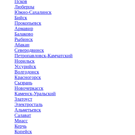
Псков
Люберцы
Южно-Сахалинск
Бийск
Прокопьевск
Армавир
Балаково
Рыбинск
Абакан
Северодвинск
Петропавловск-Камчатский
Норильск
Уссурийск
Волгодонск
Красногорск
Сызрань
Новочеркасск
Каменск-Уральский
Златоуст
Электросталь
Альметьевск
Салават
Миасс
Керчь
Копейск