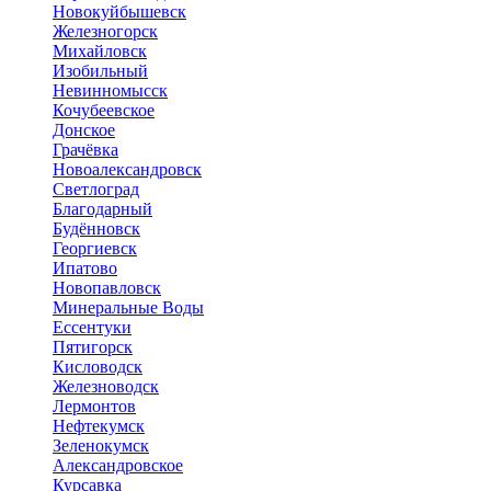
Новокуйбышевск
Железногорск
Михайловск
Изобильный
Невинномысск
Кочубеевское
Донское
Грачёвка
Новоалександровск
Светлоград
Благодарный
Будённовск
Георгиевск
Ипатово
Новопавловск
Минеральные Воды
Ессентуки
Пятигорск
Кисловодск
Железноводск
Лермонтов
Нефтекумск
Зеленокумск
Александровское
Курсавка