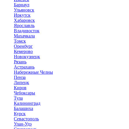
Барнаул
Ульяновск
Иркутск
Хабаровск
Ярославль
Владивосток
Махачкала
Томск
Оренбург
Кемерово
Новокузнецк
Рязань
Астрахань
Набережные Челны
Пенза
Липецк
Киров
Чебоксары
Тула
Калининград
Балашиха
Курск
Севастополь
Улан-Удэ