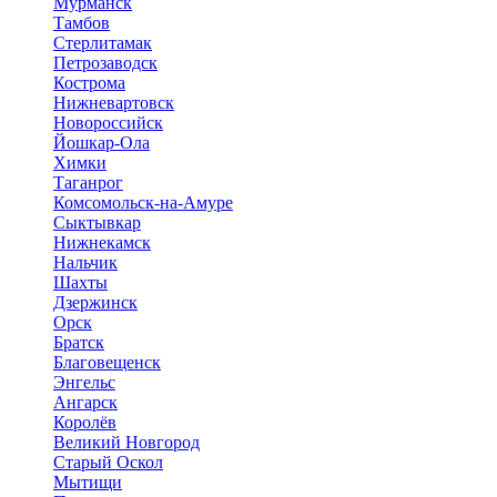
Мурманск
Тамбов
Стерлитамак
Петрозаводск
Кострома
Нижневартовск
Новороссийск
Йошкар-Ола
Химки
Таганрог
Комсомольск-на-Амуре
Сыктывкар
Нижнекамск
Нальчик
Шахты
Дзержинск
Орск
Братск
Благовещенск
Энгельс
Ангарск
Королёв
Великий Новгород
Старый Оскол
Мытищи