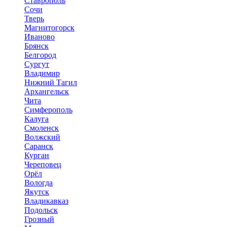
Ставрополь
Сочи
Тверь
Магнитогорск
Иваново
Брянск
Белгород
Сургут
Владимир
Нижний Тагил
Архангельск
Чита
Симферополь
Калуга
Смоленск
Волжский
Саранск
Курган
Череповец
Орёл
Вологда
Якутск
Владикавказ
Подольск
Грозный