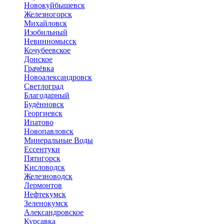
Новокуйбышевск
Железногорск
Михайловск
Изобильный
Невинномысск
Кочубеевское
Донское
Грачёвка
Новоалександровск
Светлоград
Благодарный
Будённовск
Георгиевск
Ипатово
Новопавловск
Минеральные Воды
Ессентуки
Пятигорск
Кисловодск
Железноводск
Лермонтов
Нефтекумск
Зеленокумск
Александровское
Курсавка