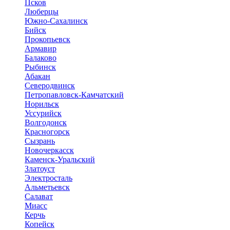
Псков
Люберцы
Южно-Сахалинск
Бийск
Прокопьевск
Армавир
Балаково
Рыбинск
Абакан
Северодвинск
Петропавловск-Камчатский
Норильск
Уссурийск
Волгодонск
Красногорск
Сызрань
Новочеркасск
Каменск-Уральский
Златоуст
Электросталь
Альметьевск
Салават
Миасс
Керчь
Копейск