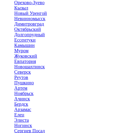
Орехово-Зуево
Кызыл
Новый Уренгой
Невинномысск
Димитровград
Октябрьский
Долгопрудный
Ессентуки
Камышин
Муром
Жуковский
Евпатория
Новошахтинск
Северск
Реутов
Пушкино
Артем
Ноябрьск
Ачинск
Бердск
Арзамас
Елец
Элиста
Ногинск
Сергиев Посад