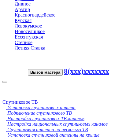
Дивное
Арзгир
Красногвардейское
Курская
Левокумское
Новоселицкое
Ессентукская
Степное
Летняя Ставка
8(xxx)xxxxxxx
Вызов мастера
Toggle
navigation
Спутниковое ТВ
Установка спутниковых антенн
Подключение спутникового ТВ
Настройка спутниковых ТВ-каналов
Настройка национальных спутниковых каналов
Спутниковая антенна на несколько ТВ
Установка спутниковой антенны на крыше