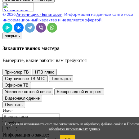
© 2026
Антеннщик - Евпатория
. Информация на данном сайте носит
информационный характер и не является офертой.
закрыть
Закажите звонок мастера
Выберите, какие работы вам требуются
Триколор ТВ
НТВ плюс
Спутниковое ТВ МТС
Телекарта
Эфирное ТВ
Усиление сотовой связи
Беспроводной интернет
Видеонаблюдение
Очистить
Имя:
Телефон:
Продолжая использовать сайт, вы соглашаетесь на обработку файлов cookie и
Полити
обработки персональных данных
Информация о заказе: