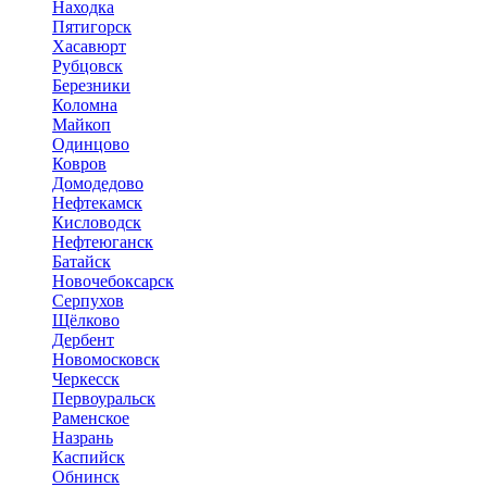
Находка
Пятигорск
Хасавюрт
Рубцовск
Березники
Коломна
Майкоп
Одинцово
Ковров
Домодедово
Нефтекамск
Кисловодск
Нефтеюганск
Батайск
Новочебоксарск
Серпухов
Щёлково
Дербент
Новомосковск
Черкесск
Первоуральск
Раменское
Назрань
Каспийск
Обнинск