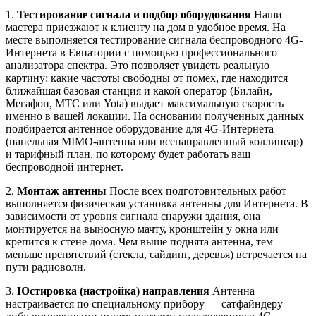
1.
Тестирование сигнала и подбор оборудования
Наши
мастера приезжают к клиенту на дом в удобное время. На
месте выполняется тестирование сигнала беспроводного 4G-
Интернета в Евпатории с помощью профессионального
анализатора спектра. Это позволяет увидеть реальную
картину: какие частоты свободны от помех, где находится
ближайшая базовая станция и какой оператор (Билайн,
Мегафон, МТС или Yota) выдает максимальную скорость
именно в вашей локации. На основании полученных данных
подбирается антенное оборудование для 4G-Интернета
(панельная MIMO-антенна или всенаправленный коллинеар)
и тарифный план, по которому будет работать ваш
беспроводной интернет.
2.
Монтаж антенны
После всех подготовительных работ
выполняется физическая установка антенны для Интернета. В
зависимости от уровня сигнала снаружи здания, она
монтируется на выносную мачту, кронштейн у окна или
крепится к стене дома. Чем выше поднята антенна, тем
меньше препятствий (стекла, сайдинг, деревья) встречается на
пути радиоволн.
3.
Юстировка (настройка) направления
Антенна
настраивается по специальному прибору — сатфайндеру —