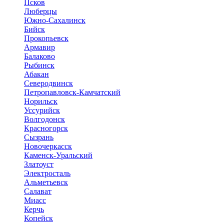
Псков
Люберцы
Южно-Сахалинск
Бийск
Прокопьевск
Армавир
Балаково
Рыбинск
Абакан
Северодвинск
Петропавловск-Камчатский
Норильск
Уссурийск
Волгодонск
Красногорск
Сызрань
Новочеркасск
Каменск-Уральский
Златоуст
Электросталь
Альметьевск
Салават
Миасс
Керчь
Копейск