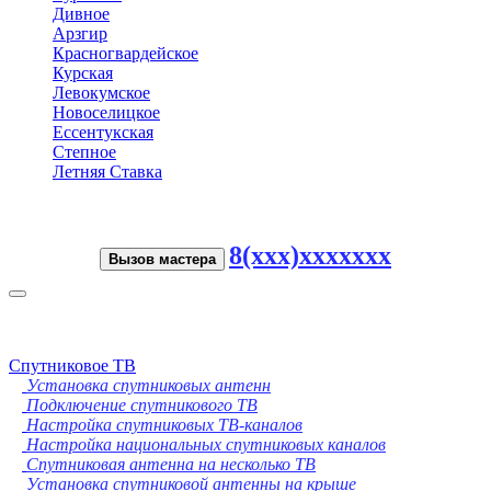
Дивное
Арзгир
Красногвардейское
Курская
Левокумское
Новоселицкое
Ессентукская
Степное
Летняя Ставка
8(xxx)xxxxxxx
Вызов мастера
Toggle
navigation
Спутниковое ТВ
Установка спутниковых антенн
Подключение спутникового ТВ
Настройка спутниковых ТВ-каналов
Настройка национальных спутниковых каналов
Спутниковая антенна на несколько ТВ
Установка спутниковой антенны на крыше