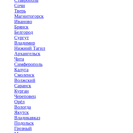
Ставрополь
Сочи
Тверь
Магнитогорск
Иваново
Брянск
Белгород
Сургут
Владимир
Нижний Тагил
Архангельск
Чита
Симферополь
Калуга
Смоленск
Волжский
Саранск
Курган
Череповец
Орёл
Вологда
Якутск
Владикавказ
Подольск
Грозный