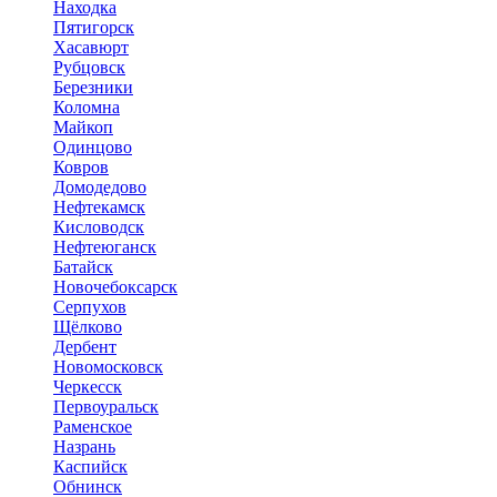
Находка
Пятигорск
Хасавюрт
Рубцовск
Березники
Коломна
Майкоп
Одинцово
Ковров
Домодедово
Нефтекамск
Кисловодск
Нефтеюганск
Батайск
Новочебоксарск
Серпухов
Щёлково
Дербент
Новомосковск
Черкесск
Первоуральск
Раменское
Назрань
Каспийск
Обнинск