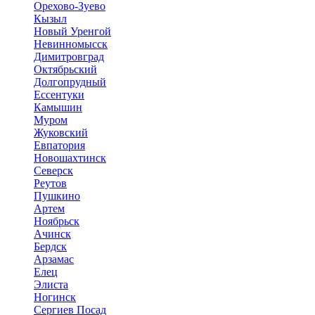
Орехово-Зуево
Кызыл
Новый Уренгой
Невинномысск
Димитровград
Октябрьский
Долгопрудный
Ессентуки
Камышин
Муром
Жуковский
Евпатория
Новошахтинск
Северск
Реутов
Пушкино
Артем
Ноябрьск
Ачинск
Бердск
Арзамас
Елец
Элиста
Ногинск
Сергиев Посад