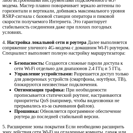
либо встроенными инструментами подключенного 4G-
модема. Мастер плавно поворачивает зеркало антенны по
горизонтали и вертикали, добиваясь максимального уровня
RSRP-сигнала с базовой станции оператора и пиковой
скорости получаемого Интернета. Это гарантирует
стабильность соединения даже при плохих погодных
условиях.
4.
Настройка локальной сети и роутера
Далее выполняется
сопряжение уличного 4G-модема с домашним Wi-Fi роутером.
Специалист выполняет полную настройку маршрутизатора:
Безопасность:
Создаются сложные пароли доступа к
сети Wi-Fi отдельно для диапазонов 2.4 ГГц и 5 ГГц.
Управление устройствами:
Разрешается доступ только
для доверенных устройств (смартфоны, ноутбуки, ТВ),
блокируются неизвестные подключения.
Оптимизация трафика:
При необходимости
прописывается статический роутинг, настраиваются
приоритеты QoS (например, чтобы видеозвонки не
прерывались из-за скачивания файлов).
Прошивка:
Обновляется программное обеспечение
роутера до последней стабильной версии.
5. Расширение зоны покрытия Если необходимо расширить
зону действия сети Wi-Fi на отдаленные комнаты, гараж или