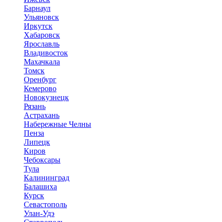
Барнаул
Ульяновск
Иркутск
Хабаровск
Ярославль
Владивосток
Махачкала
Томск
Оренбург
Кемерово
Новокузнецк
Рязань
Астрахань
Набережные Челны
Пенза
Липецк
Киров
Чебоксары
Тула
Калининград
Балашиха
Курск
Севастополь
Улан-Удэ