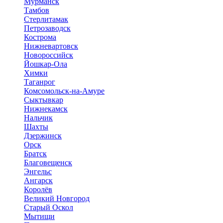
Мурманск
Тамбов
Стерлитамак
Петрозаводск
Кострома
Нижневартовск
Новороссийск
Йошкар-Ола
Химки
Таганрог
Комсомольск-на-Амуре
Сыктывкар
Нижнекамск
Нальчик
Шахты
Дзержинск
Орск
Братск
Благовещенск
Энгельс
Ангарск
Королёв
Великий Новгород
Старый Оскол
Мытищи