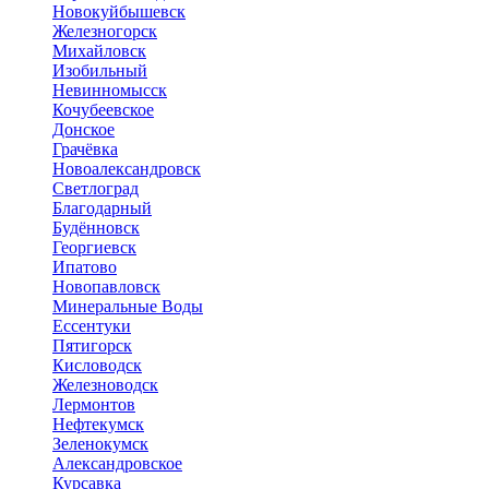
Новокуйбышевск
Железногорск
Михайловск
Изобильный
Невинномысск
Кочубеевское
Донское
Грачёвка
Новоалександровск
Светлоград
Благодарный
Будённовск
Георгиевск
Ипатово
Новопавловск
Минеральные Воды
Ессентуки
Пятигорск
Кисловодск
Железноводск
Лермонтов
Нефтекумск
Зеленокумск
Александровское
Курсавка