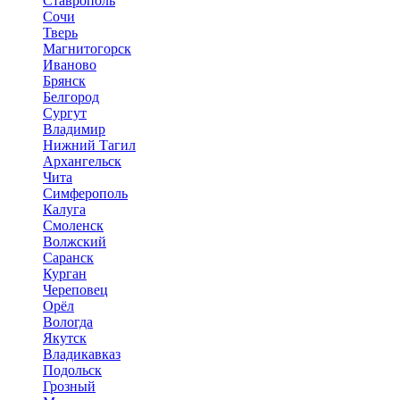
Ставрополь
Сочи
Тверь
Магнитогорск
Иваново
Брянск
Белгород
Сургут
Владимир
Нижний Тагил
Архангельск
Чита
Симферополь
Калуга
Смоленск
Волжский
Саранск
Курган
Череповец
Орёл
Вологда
Якутск
Владикавказ
Подольск
Грозный