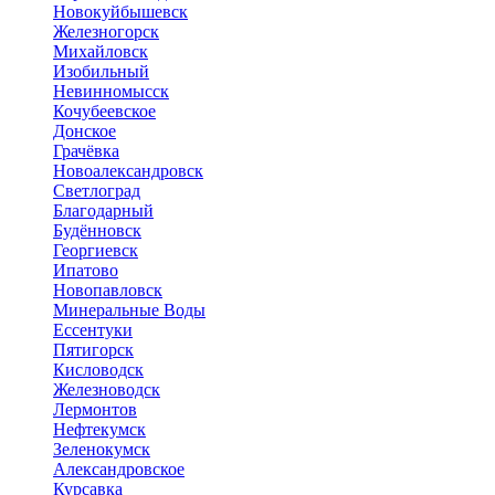
Новокуйбышевск
Железногорск
Михайловск
Изобильный
Невинномысск
Кочубеевское
Донское
Грачёвка
Новоалександровск
Светлоград
Благодарный
Будённовск
Георгиевск
Ипатово
Новопавловск
Минеральные Воды
Ессентуки
Пятигорск
Кисловодск
Железноводск
Лермонтов
Нефтекумск
Зеленокумск
Александровское
Курсавка