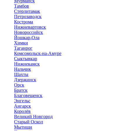
Мурманск
Тамбов
Стерлитамак
Петрозаводск
Кострома
Нижневартовск
Новороссийск
Йошкар-Ола
Химки
Таганрог
Комсомольск-на-Амуре
Сыктывкар
Нижнекамск
Нальчик
Шахты
Дзержинск
Орск
Братск
Благовещенск
Энгельс
Ангарск
Королёв
Великий Новгород
Старый Оскол
Мытищи