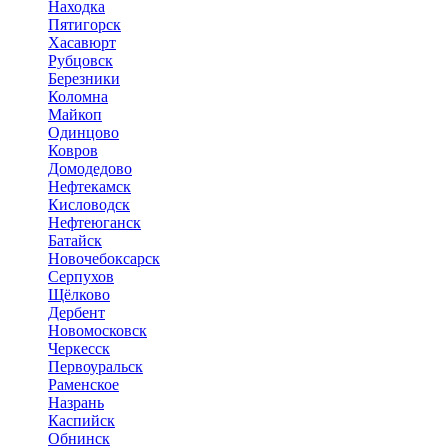
Находка
Пятигорск
Хасавюрт
Рубцовск
Березники
Коломна
Майкоп
Одинцово
Ковров
Домодедово
Нефтекамск
Кисловодск
Нефтеюганск
Батайск
Новочебоксарск
Серпухов
Щёлково
Дербент
Новомосковск
Черкесск
Первоуральск
Раменское
Назрань
Каспийск
Обнинск