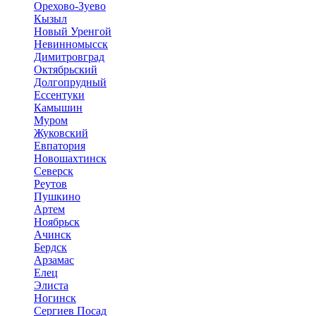
Орехово-Зуево
Кызыл
Новый Уренгой
Невинномысск
Димитровград
Октябрьский
Долгопрудный
Ессентуки
Камышин
Муром
Жуковский
Евпатория
Новошахтинск
Северск
Реутов
Пушкино
Артем
Ноябрьск
Ачинск
Бердск
Арзамас
Елец
Элиста
Ногинск
Сергиев Посад