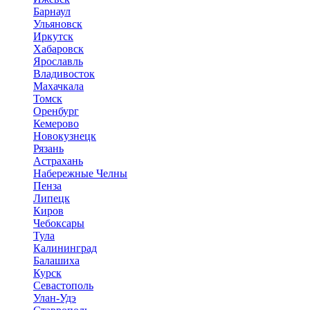
Барнаул
Ульяновск
Иркутск
Хабаровск
Ярославль
Владивосток
Махачкала
Томск
Оренбург
Кемерово
Новокузнецк
Рязань
Астрахань
Набережные Челны
Пенза
Липецк
Киров
Чебоксары
Тула
Калининград
Балашиха
Курск
Севастополь
Улан-Удэ