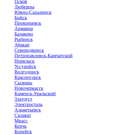
Псков
Люберцы
Южно-Сахалинск
Бийск
Прокопьевск
Армавир
Балаково
Рыбинск
Абакан
Северодвинск
Петропавловск-Камчатский
Норильск
Уссурийск
Волгодонск
Красногорск
Сызрань
Новочеркасск
Каменск-Уральский
Златоуст
Электросталь
Альметьевск
Салават
Миасс
Керчь
Копейск