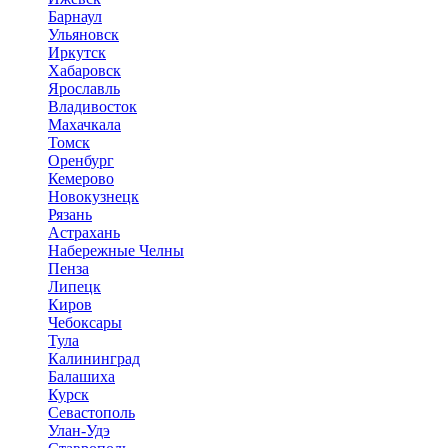
Барнаул
Ульяновск
Иркутск
Хабаровск
Ярославль
Владивосток
Махачкала
Томск
Оренбург
Кемерово
Новокузнецк
Рязань
Астрахань
Набережные Челны
Пенза
Липецк
Киров
Чебоксары
Тула
Калининград
Балашиха
Курск
Севастополь
Улан-Удэ