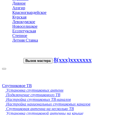
Дивное
Арзгир
Красногвардейское
Курская
Левокумское
Новоселицкое
Ессентукская
Степное
Летняя Ставка
8(xxx)xxxxxxx
Вызов мастера
Toggle
navigation
Спутниковое ТВ
Установка спутниковых антенн
Подключение спутникового ТВ
Настройка спутниковых ТВ-каналов
Настройка национальных спутниковых каналов
Спутниковая антенна на несколько ТВ
Установка спутниковой антенны на крыше