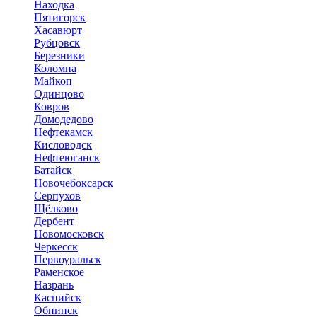
Находка
Пятигорск
Хасавюрт
Рубцовск
Березники
Коломна
Майкоп
Одинцово
Ковров
Домодедово
Нефтекамск
Кисловодск
Нефтеюганск
Батайск
Новочебоксарск
Серпухов
Щёлково
Дербент
Новомосковск
Черкесск
Первоуральск
Раменское
Назрань
Каспийск
Обнинск