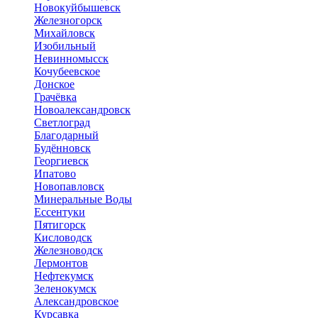
Новокуйбышевск
Железногорск
Михайловск
Изобильный
Невинномысск
Кочубеевское
Донское
Грачёвка
Новоалександровск
Светлоград
Благодарный
Будённовск
Георгиевск
Ипатово
Новопавловск
Минеральные Воды
Ессентуки
Пятигорск
Кисловодск
Железноводск
Лермонтов
Нефтекумск
Зеленокумск
Александровское
Курсавка