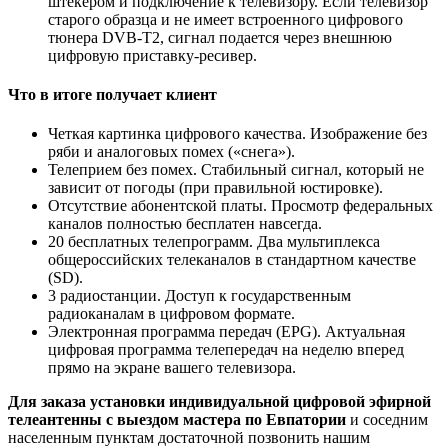
штекером и подключение к телевизору. Если телевизор
старого образца и не имеет встроенного цифрового
тюнера DVB-T2, сигнал подается через внешнюю
цифровую приставку-ресивер.
Что в итоге получает клиент
Четкая картинка цифрового качества. Изображение без
ряби и аналоговых помех («снега»).
Телеприем без помех. Стабильный сигнал, который не
зависит от погоды (при правильной юстировке).
Отсутствие абонентской платы. Просмотр федеральных
каналов полностью бесплатен навсегда.
20 бесплатных телепрограмм. Два мультиплекса
общероссийских телеканалов в стандартном качестве
(SD).
3 радиостанции. Доступ к государственным
радиоканалам в цифровом формате.
Электронная программа передач (EPG). Актуальная
цифровая программа телепередач на неделю вперед
прямо на экране вашего телевизора.
Для заказа установки индивидуальной цифровой эфирной
телеантенны с выездом мастера по Евпатории
и соседним
населенным пунктам достаточной позвонить нашим