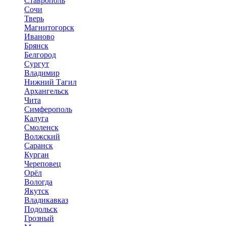
Ставрополь
Сочи
Тверь
Магнитогорск
Иваново
Брянск
Белгород
Сургут
Владимир
Нижний Тагил
Архангельск
Чита
Симферополь
Калуга
Смоленск
Волжский
Саранск
Курган
Череповец
Орёл
Вологда
Якутск
Владикавказ
Подольск
Грозный