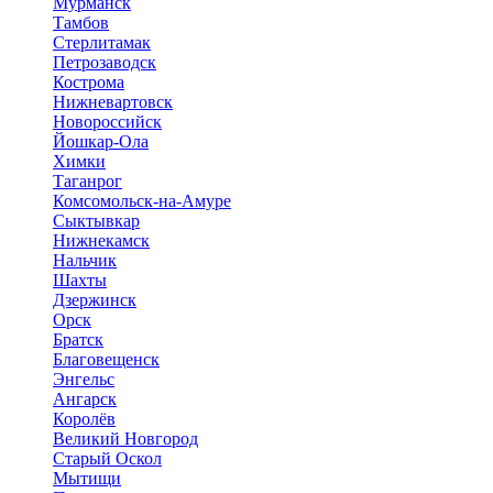
Мурманск
Тамбов
Стерлитамак
Петрозаводск
Кострома
Нижневартовск
Новороссийск
Йошкар-Ола
Химки
Таганрог
Комсомольск-на-Амуре
Сыктывкар
Нижнекамск
Нальчик
Шахты
Дзержинск
Орск
Братск
Благовещенск
Энгельс
Ангарск
Королёв
Великий Новгород
Старый Оскол
Мытищи