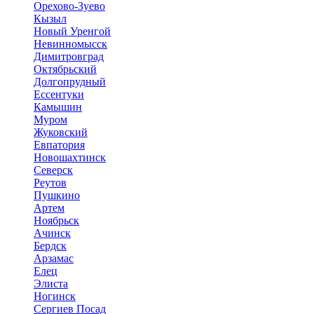
Орехово-Зуево
Кызыл
Новый Уренгой
Невинномысск
Димитровград
Октябрьский
Долгопрудный
Ессентуки
Камышин
Муром
Жуковский
Евпатория
Новошахтинск
Северск
Реутов
Пушкино
Артем
Ноябрьск
Ачинск
Бердск
Арзамас
Елец
Элиста
Ногинск
Сергиев Посад