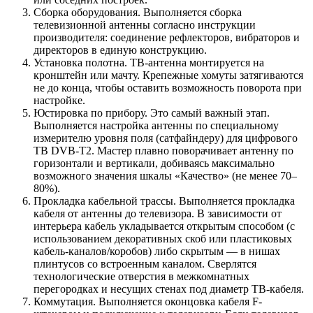
Сборка оборудования. Выполняется сборка
телевизионной антенны согласно инструкции
производителя: соединение рефлекторов, вибраторов и
директоров в единую конструкцию.
Установка полотна. ТВ-антенна монтируется на
кронштейн или мачту. Крепежные хомуты затягиваются
не до конца, чтобы оставить возможность поворота при
настройке.
Юстировка по прибору. Это самый важный этап.
Выполняется настройка антенны по специальному
измерителю уровня поля (сатфайндеру) для цифрового
ТВ DVB-T2. Мастер плавно поворачивает антенну по
горизонтали и вертикали, добиваясь максимально
возможного значения шкалы «Качество» (не менее 70–
80%).
Прокладка кабельной трассы. Выполняется прокладка
кабеля от антенны до телевизора. В зависимости от
интерьера кабель укладывается открытым способом (с
использованием декоративных скоб или пластиковых
кабель-каналов/коробов) либо скрытым — в нишах
плинтусов со встроенным каналом. Сверлятся
технологические отверстия в межкомнатных
перегородках и несущих стенах под диаметр ТВ-кабеля.
Коммутация. Выполняется оконцовка кабеля F-