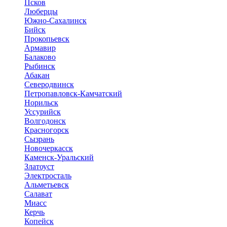
Псков
Люберцы
Южно-Сахалинск
Бийск
Прокопьевск
Армавир
Балаково
Рыбинск
Абакан
Северодвинск
Петропавловск-Камчатский
Норильск
Уссурийск
Волгодонск
Красногорск
Сызрань
Новочеркасск
Каменск-Уральский
Златоуст
Электросталь
Альметьевск
Салават
Миасс
Керчь
Копейск