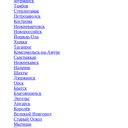
Мурманск
Тамбов
Стерлитамак
Петрозаводск
Кострома
Нижневартовск
Новороссийск
Йошкар-Ола
Химки
Таганрог
Комсомольск-на-Амуре
Сыктывкар
Нижнекамск
Нальчик
Шахты
Дзержинск
Орск
Братск
Благовещенск
Энгельс
Ангарск
Королёв
Великий Новгород
Старый Оскол
Мытищи