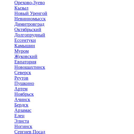
Орехово-Зуево
Кызыл
Новый Уренгой
Невинномысск
Димитровград
Октябрьский
Долгопрудный
Ессентуки
Камышин
Муром
Жуковский
Евпатория
Новошахтинск
Северск
Реутов
Пушкино
Артем
Ноябрьск
Ачинск
Бердск
Арзамас
Елец
Элиста
Ногинск
Сергиев Посад