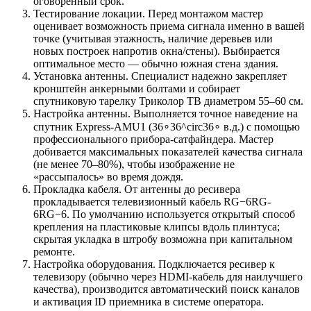
оговоренный срок.
Тестирование локации. Перед монтажом мастер
оценивает возможность приема сигнала именно в вашей
точке (учитывая этажность, наличие деревьев или
новых построек напротив окна/стены). Выбирается
оптимальное место — обычно южная стена здания.
Установка антенны. Специалист надежно закрепляет
кронштейн анкерными болтами и собирает
спутниковую тарелку Триколор ТВ диаметром 55–60 см.
Настройка антенны. Выполняется точное наведение на
спутник Express-AMU1 (36∘36^circ36∘ в.д.) с помощью
профессионального прибора-сатфайндера. Мастер
добивается максимальных показателей качества сигнала
(не менее 70–80%), чтобы изображение не
«рассыпалось» во время дождя.
Прокладка кабеля. От антенны до ресивера
прокладывается телевизионный кабель RG−6RG-
6RG−6. По умолчанию используется открытый способ
крепления на пластиковые клипсы вдоль плинтуса;
скрытая укладка в штробу возможна при капитальном
ремонте.
Настройка оборудования. Подключается ресивер к
телевизору (обычно через HDMI-кабель для наилучшего
качества), производится автоматический поиск каналов
и активация ID приемника в системе оператора.