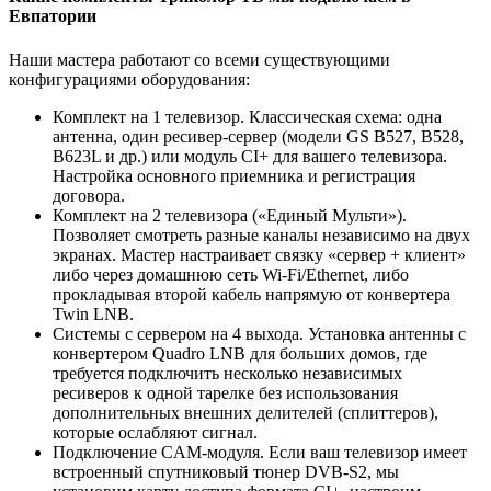
Евпатории
Наши мастера работают со всеми существующими
конфигурациями оборудования:
Комплект на 1 телевизор. Классическая схема: одна
антенна, один ресивер-сервер (модели GS B527, B528,
B623L и др.) или модуль CI+ для вашего телевизора.
Настройка основного приемника и регистрация
договора.
Комплект на 2 телевизора («Единый Мульти»).
Позволяет смотреть разные каналы независимо на двух
экранах. Мастер настраивает связку «сервер + клиент»
либо через домашнюю сеть Wi-Fi/Ethernet, либо
прокладывая второй кабель напрямую от конвертера
Twin LNB.
Системы с сервером на 4 выхода. Установка антенны с
конвертером Quadro LNB для больших домов, где
требуется подключить несколько независимых
ресиверов к одной тарелке без использования
дополнительных внешних делителей (сплиттеров),
которые ослабляют сигнал.
Подключение CAM-модуля. Если ваш телевизор имеет
встроенный спутниковый тюнер DVB-S2, мы