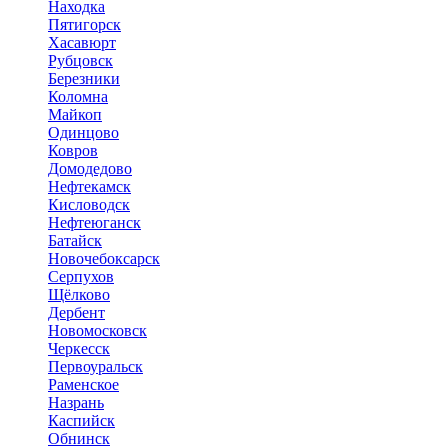
Находка
Пятигорск
Хасавюрт
Рубцовск
Березники
Коломна
Майкоп
Одинцово
Ковров
Домодедово
Нефтекамск
Кисловодск
Нефтеюганск
Батайск
Новочебоксарск
Серпухов
Щёлково
Дербент
Новомосковск
Черкесск
Первоуральск
Раменское
Назрань
Каспийск
Обнинск