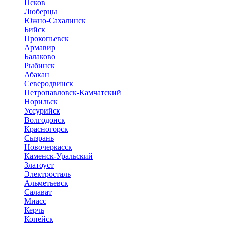
Псков
Люберцы
Южно-Сахалинск
Бийск
Прокопьевск
Армавир
Балаково
Рыбинск
Абакан
Северодвинск
Петропавловск-Камчатский
Норильск
Уссурийск
Волгодонск
Красногорск
Сызрань
Новочеркасск
Каменск-Уральский
Златоуст
Электросталь
Альметьевск
Салават
Миасс
Керчь
Копейск