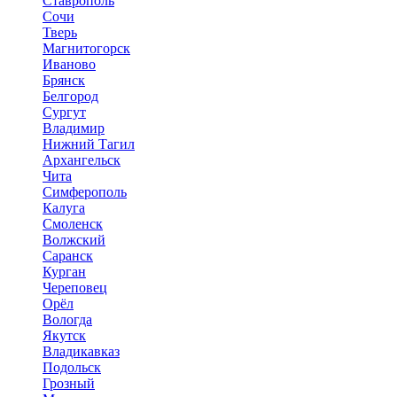
Ставрополь
Сочи
Тверь
Магнитогорск
Иваново
Брянск
Белгород
Сургут
Владимир
Нижний Тагил
Архангельск
Чита
Симферополь
Калуга
Смоленск
Волжский
Саранск
Курган
Череповец
Орёл
Вологда
Якутск
Владикавказ
Подольск
Грозный