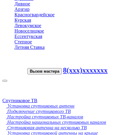
Дивное
Арзгир
Красногвардейское
Курская
Левокумское
Новоселицкое
Ессентукская
Степное
Летняя Ставка
8(xxx)xxxxxxx
Вызов мастера
Toggle
navigation
Спутниковое ТВ
Установка спутниковых антенн
Подключение спутникового ТВ
Настройка спутниковых ТВ-каналов
Настройка национальных спутниковых каналов
Спутниковая антенна на несколько ТВ
Установка спутниковой антенны на крыше