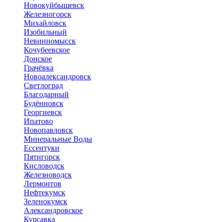
Новокуйбышевск
Железногорск
Михайловск
Изобильный
Невинномысск
Кочубеевское
Донское
Грачёвка
Новоалександровск
Светлоград
Благодарный
Будённовск
Георгиевск
Ипатово
Новопавловск
Минеральные Воды
Ессентуки
Пятигорск
Кисловодск
Железноводск
Лермонтов
Нефтекумск
Зеленокумск
Александровское
Курсавка