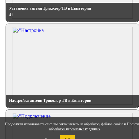
Установка антенн Триколор ТВ в Евпатории
41
Настройка антенн Триколор ТВ в Евпатории
Продолжая использовать сайт, вы соглашаетесь на обработку файлов cookie и
Полити
обработки персональных данных