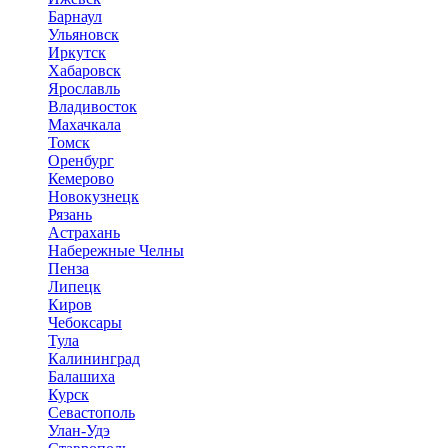
Барнаул
Ульяновск
Иркутск
Хабаровск
Ярославль
Владивосток
Махачкала
Томск
Оренбург
Кемерово
Новокузнецк
Рязань
Астрахань
Набережные Челны
Пенза
Липецк
Киров
Чебоксары
Тула
Калининград
Балашиха
Курск
Севастополь
Улан-Удэ