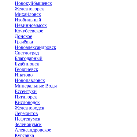
Новокуйбышевск
Железногорск
Михайловск
Изобильный
Невинномысск
Кочубеевское
Донское
Грачёвка
Новоалександровск
Светлоград
Благодарный
Будённовск
Георгиевск
Ипатово
Новопавловск
Минеральные Воды
Ессентуки
Пятигорск
Кисловодск
Железноводск
Лермонтов
Нефтекумск
Зеленокумск
Александровское
Курсавка