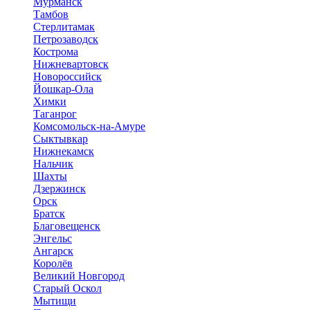
Мурманск
Тамбов
Стерлитамак
Петрозаводск
Кострома
Нижневартовск
Новороссийск
Йошкар-Ола
Химки
Таганрог
Комсомольск-на-Амуре
Сыктывкар
Нижнекамск
Нальчик
Шахты
Дзержинск
Орск
Братск
Благовещенск
Энгельс
Ангарск
Королёв
Великий Новгород
Старый Оскол
Мытищи