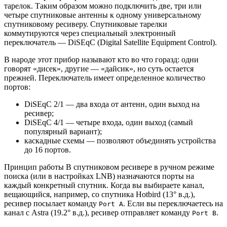
тарелок. Таким образом можно подключить две, три или
четыре спутниковые антенны к одному универсальному
спутниковому ресиверу. Спутниковые тарелки
коммутируются через специальный электронный
переключатель — DiSEqC (Digital Satellite Equipment Control).
В народе этот прибор называют кто во что горазд: одни
говорят «дисек», другие — «дайсик», но суть остается
прежней. Переключатель имеет определенное количество
портов:
DiSEqC 2/1 — два входа от антенн, один выход на
ресивер;
DiSEqC 4/1 — четыре входа, один выход (самый
популярный вариант);
каскадные схемы — позволяют объединять устройства
до 16 портов.
Принцип работы В спутниковом ресивере в ручном режиме
поиска (или в настройках LNB) назначаются порты на
каждый конкретный спутник. Когда вы выбираете канал,
вещающийся, например, со спутника Hotbird (13° в.д.),
ресивер посылает команду
. Если вы переключаетесь на
Port A
канал с Astra (19.2° в.д.), ресивер отправляет команду
.
Port B