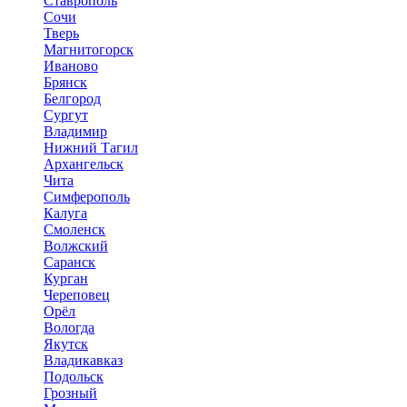
Ставрополь
Сочи
Тверь
Магнитогорск
Иваново
Брянск
Белгород
Сургут
Владимир
Нижний Тагил
Архангельск
Чита
Симферополь
Калуга
Смоленск
Волжский
Саранск
Курган
Череповец
Орёл
Вологда
Якутск
Владикавказ
Подольск
Грозный