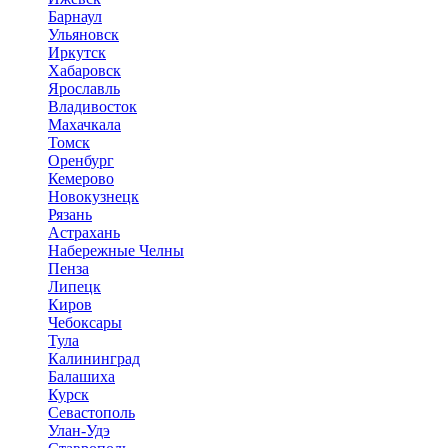
Барнаул
Ульяновск
Иркутск
Хабаровск
Ярославль
Владивосток
Махачкала
Томск
Оренбург
Кемерово
Новокузнецк
Рязань
Астрахань
Набережные Челны
Пенза
Липецк
Киров
Чебоксары
Тула
Калининград
Балашиха
Курск
Севастополь
Улан-Удэ