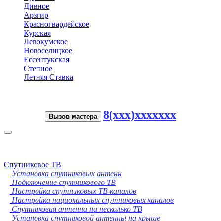
Дивное
Арзгир
Красногвардейское
Курская
Левокумское
Новоселицкое
Ессентукская
Степное
Летняя Ставка
8(xxx)xxxxxxx
Вызов мастера
Toggle
navigation
Спутниковое ТВ
Установка спутниковых антенн
Подключение спутникового ТВ
Настройка спутниковых ТВ-каналов
Настройка национальных спутниковых каналов
Спутниковая антенна на несколько ТВ
Установка спутниковой антенны на крыше