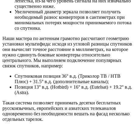
лепестка, из-за чего уровень сигнала на них изначально
существенно ниже.
Увеличенный диаметр зеркала позволяет получить
необходимый разнос конвертеров в сантиметрах при
минимальных потерях мощности принимаемого потока
со спутника.
Наши мастера по антеннам грамотно рассчитают геометрию
установки мультифида: исходя из угловой разницы спутников
они вычислят точное расстояние в миллиметрах, на которое
нужно сдвинуть боковые конвертеры относительно
центрального. Мы выполняем подключение популярных
связок спутников, например:
Спутниковая позиция 36° в.д. (Триколор ТВ / НТВ
Плюс) + 31.5° в.д. (дополнительные каналы);
Позиция 13° в.д. (Hotbird) + 16° в.д. (Eutelsat) + 19.2° в.д.
(Astra).
Такая система позволяет принимать десятки бесплатных
русскоязычных, европейских и азиатских телеканалов
одновременно без необходимости вешать на фасад несколько
отдельных тарелок.