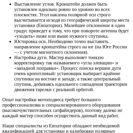
Выставление углов. Кронштейн должен быть
установлен идеально ровно по уровню во всех
плоскостях. Угол наклона полярной оси строго
высчитывается исходя из географической широты места
установки (Евпатории). Малейшее отклонение в один
градус приведет к тому, что при повороте антенна будет
«уходить» ниже или выше нужного спутника.
Юстировка оси. Необходимо точно выставить
направление кронштейна строго на юг (на Юге России
— с учетом магнитного склонения).
Настройка дуги. Мастер выполняет тонкую
корректировку так называемого «угла элевации» и
«западной поправки». Процесс поиска вершин дуги
очень кропотливый: установщик выбирает крайние
спутники на востоке и западе, а также центральный
спутник, добиваясь идеального совпадения траектории
движения тарелки с реальной орбитой.
Опыт настройки мотоподвеса требует большого
профессионализма и специализированного оборудования
(высокочувствительных сатфайндеров), поэтому далеко не
каждый мастер способен осуществить данный вид работ.
Наши специалисты из Евпатории обладают необходимой
квалификацией для установки и калибровки полярных