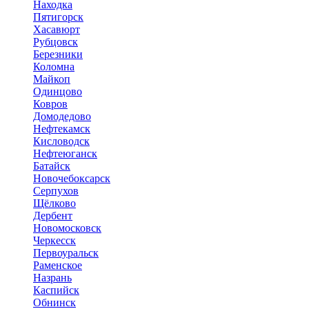
Находка
Пятигорск
Хасавюрт
Рубцовск
Березники
Коломна
Майкоп
Одинцово
Ковров
Домодедово
Нефтекамск
Кисловодск
Нефтеюганск
Батайск
Новочебоксарск
Серпухов
Щёлково
Дербент
Новомосковск
Черкесск
Первоуральск
Раменское
Назрань
Каспийск
Обнинск