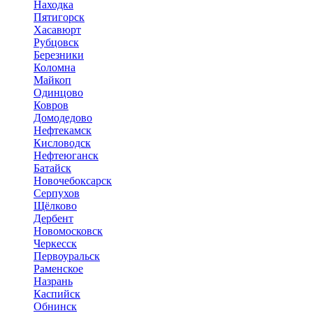
Находка
Пятигорск
Хасавюрт
Рубцовск
Березники
Коломна
Майкоп
Одинцово
Ковров
Домодедово
Нефтекамск
Кисловодск
Нефтеюганск
Батайск
Новочебоксарск
Серпухов
Щёлково
Дербент
Новомосковск
Черкесск
Первоуральск
Раменское
Назрань
Каспийск
Обнинск