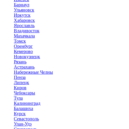
Барнаул
Ульяновск
Иркутск
Хабаровск
Ярославль
Владивосток
Махачкала
Томск
Оренбург
Кемерово
Новокузнецк
Рязань
Астрахань
Набережные Челны
Пенза
Липецк
Киров
Чебоксары
Тула
Калининград
Балашиха
Курск
Севастополь
Улан-Удэ