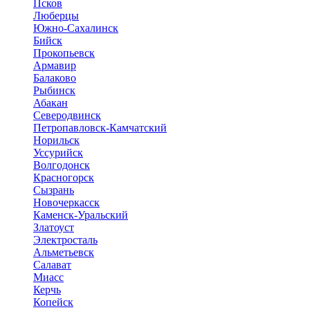
Псков
Люберцы
Южно-Сахалинск
Бийск
Прокопьевск
Армавир
Балаково
Рыбинск
Абакан
Северодвинск
Петропавловск-Камчатский
Норильск
Уссурийск
Волгодонск
Красногорск
Сызрань
Новочеркасск
Каменск-Уральский
Златоуст
Электросталь
Альметьевск
Салават
Миасс
Керчь
Копейск