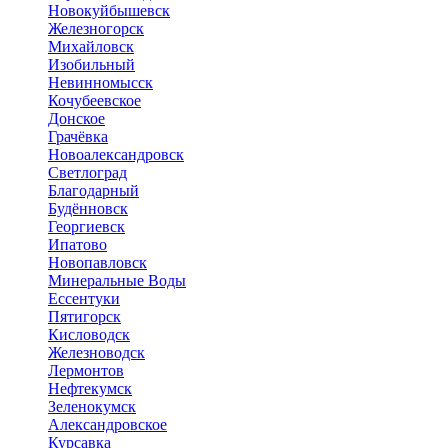
Новокуйбышевск
Железногорск
Михайловск
Изобильный
Невинномысск
Кочубеевское
Донское
Грачёвка
Новоалександровск
Светлоград
Благодарный
Будённовск
Георгиевск
Ипатово
Новопавловск
Минеральные Воды
Ессентуки
Пятигорск
Кисловодск
Железноводск
Лермонтов
Нефтекумск
Зеленокумск
Александровское
Курсавка