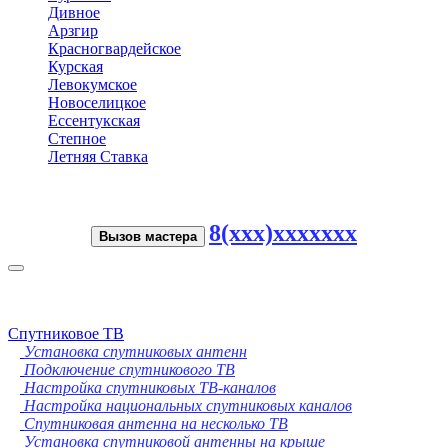
Дивное
Арзгир
Красногвардейское
Курская
Левокумское
Новоселицкое
Ессентукская
Степное
Летняя Ставка
8(xxx)xxxxxxx
Вызов мастера
Toggle
navigation
Спутниковое ТВ
Установка спутниковых антенн
Подключение спутникового ТВ
Настройка спутниковых ТВ-каналов
Настройка национальных спутниковых каналов
Спутниковая антенна на несколько ТВ
Установка спутниковой антенны на крыше