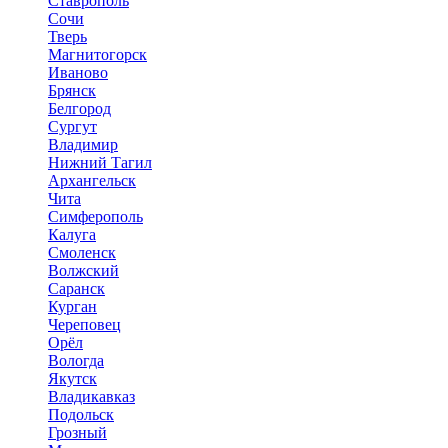
Ставрополь
Сочи
Тверь
Магнитогорск
Иваново
Брянск
Белгород
Сургут
Владимир
Нижний Тагил
Архангельск
Чита
Симферополь
Калуга
Смоленск
Волжский
Саранск
Курган
Череповец
Орёл
Вологда
Якутск
Владикавказ
Подольск
Грозный