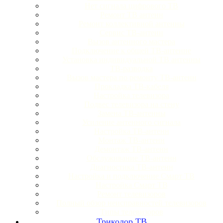
Нет сигнала цифрового ТВ
Ремонт ТВ антенн
Ремонт коллективной антенны
Сервис ТВ-антенн
Вызов антенного мастера
Подключение к общей ТВ-антенне
Установка индивидуальной ТВ антенны
ТВ-разводка
Вызов мастера по ремонту ТВ-антенн
Прокладка ТВ-кабеля
Настройка телевизора
Подвес телевизора на стену
Замена ТВ-антенны
Усиление антенного сигнала
Настройка ТВ-антенн
Монтаж ТВ-антенн
Демонтаж ТВ-антенн
Обслуживание ТВ-антенн
Диагностика ТВ-антенн
Настройка и подключение Смарт ТВ
Настройка Смарт ТВ
Ремонт телевизоров
Полный обзор неисправностей телевизоров
Типы телевизоров
Триколор ТВ