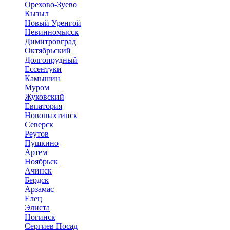
Орехово-Зуево
Кызыл
Новый Уренгой
Невинномысск
Димитровград
Октябрьский
Долгопрудный
Ессентуки
Камышин
Муром
Жуковский
Евпатория
Новошахтинск
Северск
Реутов
Пушкино
Артем
Ноябрьск
Ачинск
Бердск
Арзамас
Елец
Элиста
Ногинск
Сергиев Посад