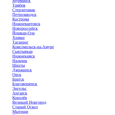
Мурманск
Тамбов
Стерлитамак
Петрозаводск
Кострома
Нижневартовск
Новороссийск
Йошкар-Ола
Химки
Таганрог
Комсомольск-на-Амуре
Сыктывкар
Нижнекамск
Нальчик
Шахты
Дзержинск
Орск
Братск
Благовещенск
Энгельс
Ангарск
Королёв
Великий Новгород
Старый Оскол
Мытищи