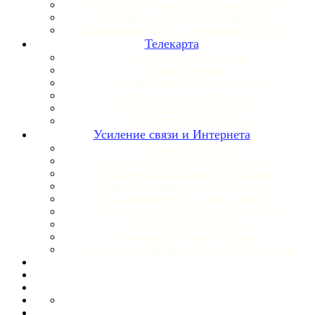
Настройка спутниковых ресиверов МТС
Настройка модуля доступа МТС ТВ
Цены на комплекты Спутникового ТВ МТС
Телекарта
Подключение Телекарты
Обмен Телекарты
Установка антенны Телекарта ТВ
Настройка антенн Телекарта ТВ
Ремонт антенны Телекарта
Перенастройка Телекарты
Усиление связи и Интернета
Домашний интернет
Беспроводной Интернет в часный дом
Беспроводной Интернет в квартире
Купить беспроводной 4G Интернет
Подключение Wi-Fi в доме, квартире
Беспроводной Интернет в сельском дом
Настройка локальной сети
Установка видеонаблюдения
Подключение к беспроводному Интернету 4G