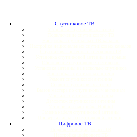
Спутниковое ТВ
Установка спутниковых антенн
Подключение спутникового ТВ
Настройка спутниковых ТВ-каналов
Настройка национальных спутниковых каналов
Спутниковая антенна на несколько ТВ
Установка спутниковой антенны на крыше
Обновление спутниковых ресиверов
Установка антенны на несколько спутников
Настройка спутниковых антенн
Ремонт спутниковой антенны
Сервис спутниковых антенн
Вызов мастера по спутниковым антеннам
Монтаж спутниковой антенны
Демонтаж спутниковой антенны
Установка и настройка Hotbird
Замена кабеля спутниковой антенны
Проверка сигнала спутниковой антенны
Цифровое ТВ
Подключение цифрового ТВ
Настройка цифрового ТВ