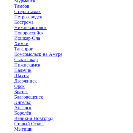
Мурманск
Тамбов
Стерлитамак
Петрозаводск
Кострома
Нижневартовск
Новороссийск
Йошкар-Ола
Химки
Таганрог
Комсомольск-на-Амуре
Сыктывкар
Нижнекамск
Нальчик
Шахты
Дзержинск
Орск
Братск
Благовещенск
Энгельс
Ангарск
Королёв
Великий Новгород
Старый Оскол
Мытищи