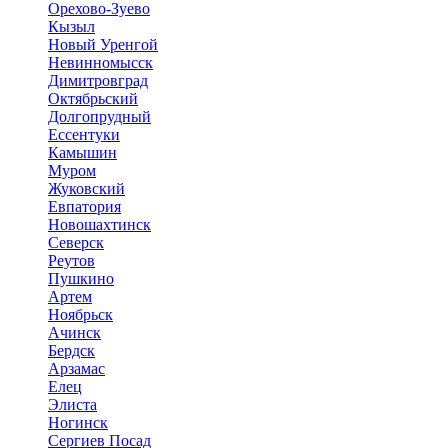
Орехово-Зуево
Кызыл
Новый Уренгой
Невинномысск
Димитровград
Октябрьский
Долгопрудный
Ессентуки
Камышин
Муром
Жуковский
Евпатория
Новошахтинск
Северск
Реутов
Пушкино
Артем
Ноябрьск
Ачинск
Бердск
Арзамас
Елец
Элиста
Ногинск
Сергиев Посад