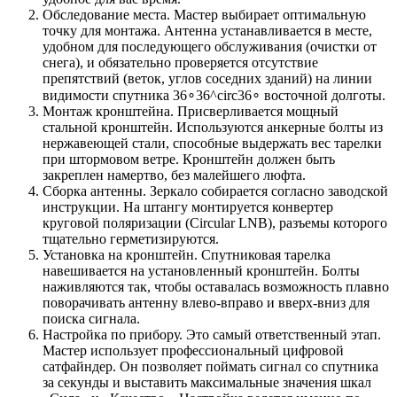
Обследование места. Мастер выбирает оптимальную
точку для монтажа. Антенна устанавливается в месте,
удобном для последующего обслуживания (очистки от
снега), и обязательно проверяется отсутствие
препятствий (веток, углов соседних зданий) на линии
видимости спутника 36∘36^circ36∘ восточной долготы.
Монтаж кронштейна. Присверливается мощный
стальной кронштейн. Используются анкерные болты из
нержавеющей стали, способные выдержать вес тарелки
при штормовом ветре. Кронштейн должен быть
закреплен намертво, без малейшего люфта.
Сборка антенны. Зеркало собирается согласно заводской
инструкции. На штангу монтируется конвертер
круговой поляризации (Circular LNB), разъемы которого
тщательно герметизируются.
Установка на кронштейн. Спутниковая тарелка
навешивается на установленный кронштейн. Болты
наживляются так, чтобы оставалась возможность плавно
поворачивать антенну влево-вправо и вверх-вниз для
поиска сигнала.
Настройка по прибору. Это самый ответственный этап.
Мастер использует профессиональный цифровой
сатфайндер. Он позволяет поймать сигнал со спутника
за секунды и выставить максимальные значения шкал