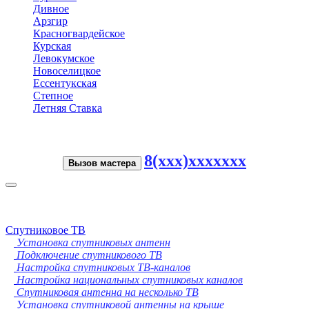
Дивное
Арзгир
Красногвардейское
Курская
Левокумское
Новоселицкое
Ессентукская
Степное
Летняя Ставка
8(xxx)xxxxxxx
Вызов мастера
Toggle
navigation
Спутниковое ТВ
Установка спутниковых антенн
Подключение спутникового ТВ
Настройка спутниковых ТВ-каналов
Настройка национальных спутниковых каналов
Спутниковая антенна на несколько ТВ
Установка спутниковой антенны на крыше