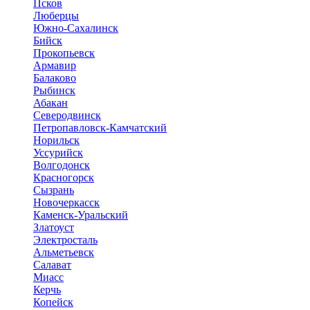
Псков
Люберцы
Южно-Сахалинск
Бийск
Прокопьевск
Армавир
Балаково
Рыбинск
Абакан
Северодвинск
Петропавловск-Камчатский
Норильск
Уссурийск
Волгодонск
Красногорск
Сызрань
Новочеркасск
Каменск-Уральский
Златоуст
Электросталь
Альметьевск
Салават
Миасс
Керчь
Копейск