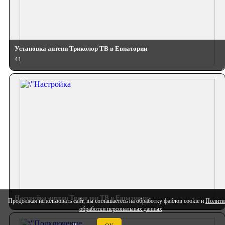
Установка антенн Триколор ТВ в Евпатории
41
Настройка антенн Триколор ТВ в Евпатории
Продолжая использовать сайт, вы соглашаетесь на обработку файлов cookie и
Полити
обработки персональных данных