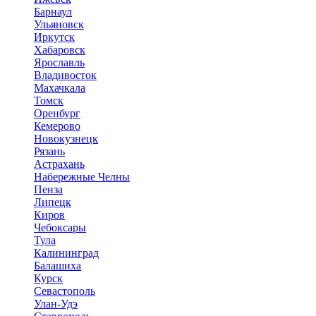
Барнаул
Ульяновск
Иркутск
Хабаровск
Ярославль
Владивосток
Махачкала
Томск
Оренбург
Кемерово
Новокузнецк
Рязань
Астрахань
Набережные Челны
Пенза
Липецк
Киров
Чебоксары
Тула
Калининград
Балашиха
Курск
Севастополь
Улан-Удэ