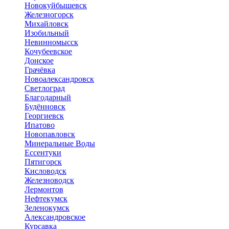
Новокуйбышевск
Железногорск
Михайловск
Изобильный
Невинномысск
Кочубеевское
Донское
Грачёвка
Новоалександровск
Светлоград
Благодарный
Будённовск
Георгиевск
Ипатово
Новопавловск
Минеральные Воды
Ессентуки
Пятигорск
Кисловодск
Железноводск
Лермонтов
Нефтекумск
Зеленокумск
Александровское
Курсавка