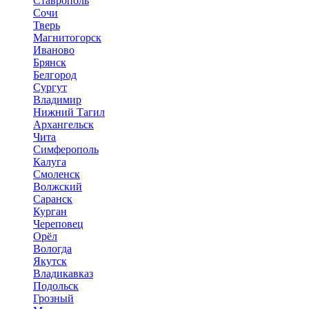
Ставрополь
Сочи
Тверь
Магнитогорск
Иваново
Брянск
Белгород
Сургут
Владимир
Нижний Тагил
Архангельск
Чита
Симферополь
Калуга
Смоленск
Волжский
Саранск
Курган
Череповец
Орёл
Вологда
Якутск
Владикавказ
Подольск
Грозный