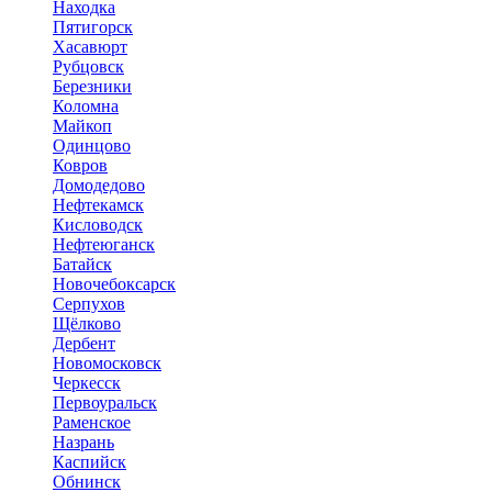
Находка
Пятигорск
Хасавюрт
Рубцовск
Березники
Коломна
Майкоп
Одинцово
Ковров
Домодедово
Нефтекамск
Кисловодск
Нефтеюганск
Батайск
Новочебоксарск
Серпухов
Щёлково
Дербент
Новомосковск
Черкесск
Первоуральск
Раменское
Назрань
Каспийск
Обнинск