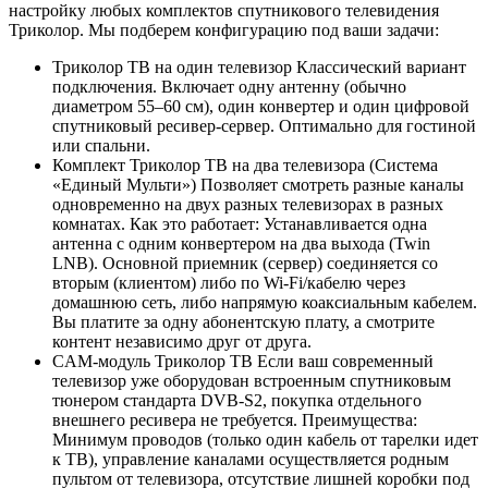
настройку любых комплектов спутникового телевидения
Триколор. Мы подберем конфигурацию под ваши задачи:
Триколор ТВ на один телевизор Классический вариант
подключения. Включает одну антенну (обычно
диаметром 55–60 см), один конвертер и один цифровой
спутниковый ресивер-сервер. Оптимально для гостиной
или спальни.
Комплект Триколор ТВ на два телевизора (Система
«Единый Мульти») Позволяет смотреть разные каналы
одновременно на двух разных телевизорах в разных
комнатах. Как это работает: Устанавливается одна
антенна с одним конвертером на два выхода (Twin
LNB). Основной приемник (сервер) соединяется со
вторым (клиентом) либо по Wi-Fi/кабелю через
домашнюю сеть, либо напрямую коаксиальным кабелем.
Вы платите за одну абонентскую плату, а смотрите
контент независимо друг от друга.
CAM-модуль Триколор ТВ Если ваш современный
телевизор уже оборудован встроенным спутниковым
тюнером стандарта DVB-S2, покупка отдельного
внешнего ресивера не требуется. Преимущества:
Минимум проводов (только один кабель от тарелки идет
к ТВ), управление каналами осуществляется родным
пультом от телевизора, отсутствие лишней коробки под