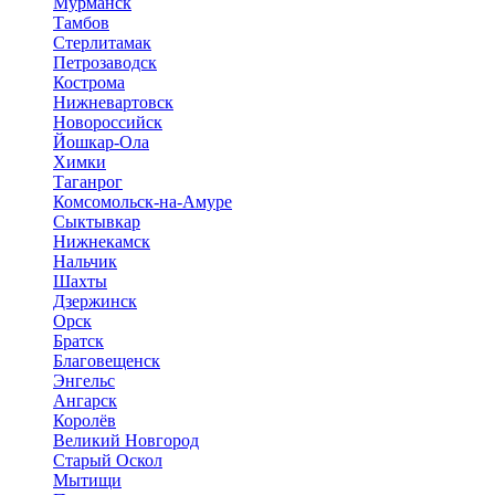
Мурманск
Тамбов
Стерлитамак
Петрозаводск
Кострома
Нижневартовск
Новороссийск
Йошкар-Ола
Химки
Таганрог
Комсомольск-на-Амуре
Сыктывкар
Нижнекамск
Нальчик
Шахты
Дзержинск
Орск
Братск
Благовещенск
Энгельс
Ангарск
Королёв
Великий Новгород
Старый Оскол
Мытищи