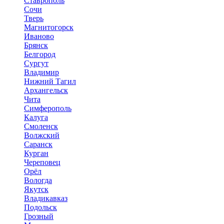
Ставрополь
Сочи
Тверь
Магнитогорск
Иваново
Брянск
Белгород
Сургут
Владимир
Нижний Тагил
Архангельск
Чита
Симферополь
Калуга
Смоленск
Волжский
Саранск
Курган
Череповец
Орёл
Вологда
Якутск
Владикавказ
Подольск
Грозный