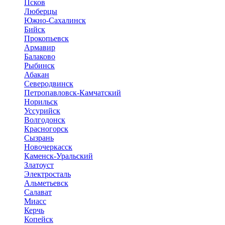
Псков
Люберцы
Южно-Сахалинск
Бийск
Прокопьевск
Армавир
Балаково
Рыбинск
Абакан
Северодвинск
Петропавловск-Камчатский
Норильск
Уссурийск
Волгодонск
Красногорск
Сызрань
Новочеркасск
Каменск-Уральский
Златоуст
Электросталь
Альметьевск
Салават
Миасс
Керчь
Копейск