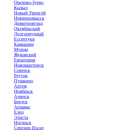
Орехово-Зуево
Кызыл
Новый Уренгой
Невинномысск
Димитровград
Октябрьский
Долгопрудный
Ессентуки
Камышин
Муром
Жуковский
Евпатория
Новошахтинск
Северск
Реутов
Пушкино
Артем
Ноябрьск
Ачинск
Бердск
Арзамас
Елец
Элиста
Ногинск
Сергиев Посад