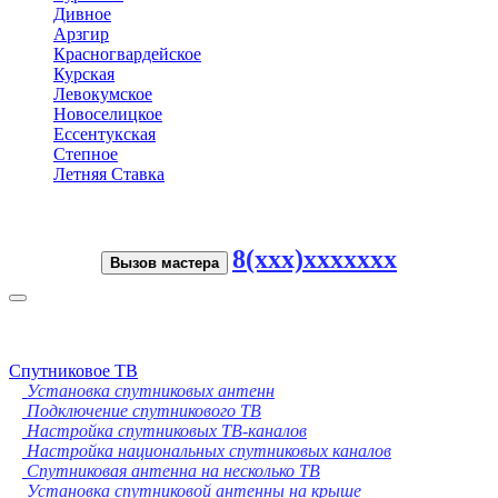
Дивное
Арзгир
Красногвардейское
Курская
Левокумское
Новоселицкое
Ессентукская
Степное
Летняя Ставка
8(xxx)xxxxxxx
Вызов мастера
Toggle
navigation
Спутниковое ТВ
Установка спутниковых антенн
Подключение спутникового ТВ
Настройка спутниковых ТВ-каналов
Настройка национальных спутниковых каналов
Спутниковая антенна на несколько ТВ
Установка спутниковой антенны на крыше