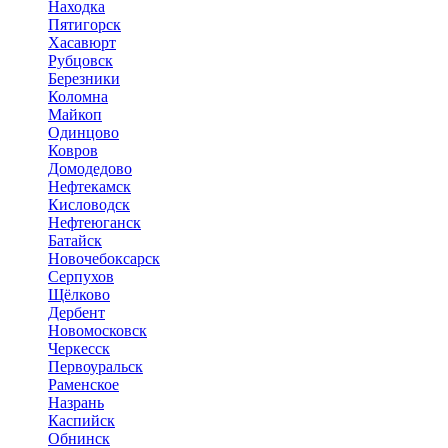
Находка
Пятигорск
Хасавюрт
Рубцовск
Березники
Коломна
Майкоп
Одинцово
Ковров
Домодедово
Нефтекамск
Кисловодск
Нефтеюганск
Батайск
Новочебоксарск
Серпухов
Щёлково
Дербент
Новомосковск
Черкесск
Первоуральск
Раменское
Назрань
Каспийск
Обнинск