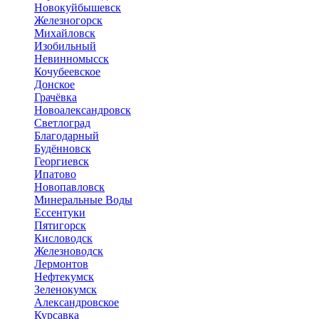
Новокуйбышевск
Железногорск
Михайловск
Изобильный
Невинномысск
Кочубеевское
Донское
Грачёвка
Новоалександровск
Светлоград
Благодарный
Будённовск
Георгиевск
Ипатово
Новопавловск
Минеральные Воды
Ессентуки
Пятигорск
Кисловодск
Железноводск
Лермонтов
Нефтекумск
Зеленокумск
Александровское
Курсавка