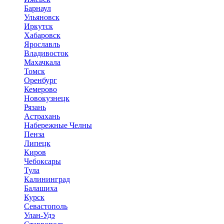
Барнаул
Ульяновск
Иркутск
Хабаровск
Ярославль
Владивосток
Махачкала
Томск
Оренбург
Кемерово
Новокузнецк
Рязань
Астрахань
Набережные Челны
Пенза
Липецк
Киров
Чебоксары
Тула
Калининград
Балашиха
Курск
Севастополь
Улан-Удэ