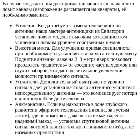
В случае когда антенна для приема цифрового сигнала плохо
ловит каналы (изображение рассыпается на квадраты), её
необходимо заменить.
Усиление. Когда требуется замена телевизионной
антенны, наши мастера-антеннщики из Евпатории
установят новую модель с высоким коэффициентом
усиления и низким уровнем собственных шумов.
Высотная мачта. Для улучшения приема специалисты
при необходимости установят стальную антенную мачту.
Поднятие антенны даже на 2–3 метра вверх позволяет
преодолеть «радиотень» от соседних частных домов или
глухих заборов, что дает значительное увеличение
мощности принимаемого сигнала.
Усилители. Дополнительный выигрыш по уровню
сигнала дает установка мачтового антенного усилителя
непосредственно у антенны — это компенсирует потери
в длинном кабеле до телевизора.
Альтернатива. Если вы находитесь в зоне глубокого
радиотени эфирного телевидения (низина, за густым
лесом), где не помогают даже высокие мачты, есть
надежный выход — установка спутниковой антенны,
сигнал которой зависит только от видимости неба, а не
наземных препятствий.