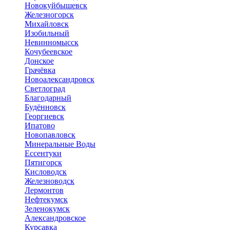
Новокуйбышевск
Железногорск
Михайловск
Изобильный
Невинномысск
Кочубеевское
Донское
Грачёвка
Новоалександровск
Светлоград
Благодарный
Будённовск
Георгиевск
Ипатово
Новопавловск
Минеральные Воды
Ессентуки
Пятигорск
Кисловодск
Железноводск
Лермонтов
Нефтекумск
Зеленокумск
Александровское
Курсавка