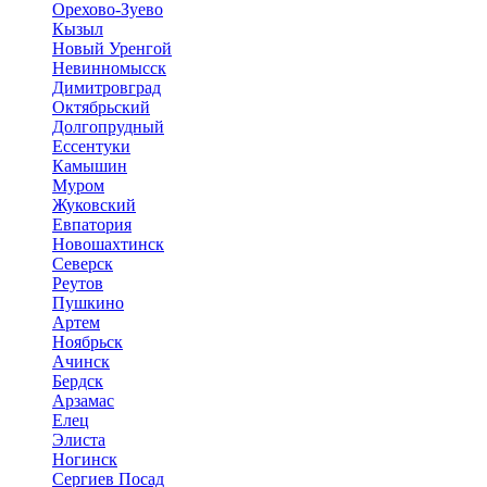
Орехово-Зуево
Кызыл
Новый Уренгой
Невинномысск
Димитровград
Октябрьский
Долгопрудный
Ессентуки
Камышин
Муром
Жуковский
Евпатория
Новошахтинск
Северск
Реутов
Пушкино
Артем
Ноябрьск
Ачинск
Бердск
Арзамас
Елец
Элиста
Ногинск
Сергиев Посад