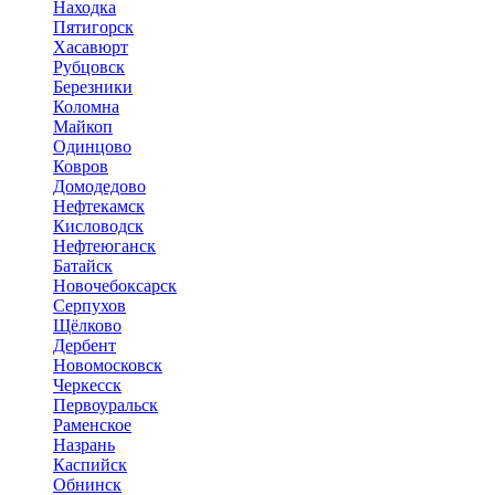
Находка
Пятигорск
Хасавюрт
Рубцовск
Березники
Коломна
Майкоп
Одинцово
Ковров
Домодедово
Нефтекамск
Кисловодск
Нефтеюганск
Батайск
Новочебоксарск
Серпухов
Щёлково
Дербент
Новомосковск
Черкесск
Первоуральск
Раменское
Назрань
Каспийск
Обнинск