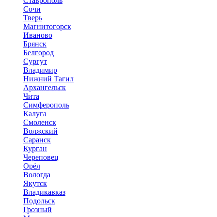
Ставрополь
Сочи
Тверь
Магнитогорск
Иваново
Брянск
Белгород
Сургут
Владимир
Нижний Тагил
Архангельск
Чита
Симферополь
Калуга
Смоленск
Волжский
Саранск
Курган
Череповец
Орёл
Вологда
Якутск
Владикавказ
Подольск
Грозный