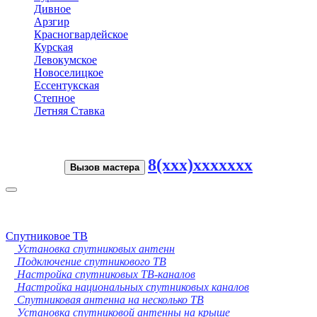
Дивное
Арзгир
Красногвардейское
Курская
Левокумское
Новоселицкое
Ессентукская
Степное
Летняя Ставка
8(xxx)xxxxxxx
Вызов мастера
Toggle
navigation
Спутниковое ТВ
Установка спутниковых антенн
Подключение спутникового ТВ
Настройка спутниковых ТВ-каналов
Настройка национальных спутниковых каналов
Спутниковая антенна на несколько ТВ
Установка спутниковой антенны на крыше