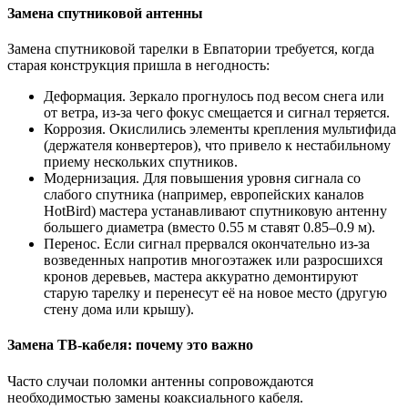
Замена спутниковой антенны
Замена спутниковой тарелки в Евпатории требуется, когда
старая конструкция пришла в негодность:
Деформация. Зеркало прогнулось под весом снега или
от ветра, из-за чего фокус смещается и сигнал теряется.
Коррозия. Окислились элементы крепления мультифида
(держателя конвертеров), что привело к нестабильному
приему нескольких спутников.
Модернизация. Для повышения уровня сигнала со
слабого спутника (например, европейских каналов
HotBird) мастера устанавливают спутниковую антенну
большего диаметра (вместо 0.55 м ставят 0.85–0.9 м).
Перенос. Если сигнал прервался окончательно из-за
возведенных напротив многоэтажек или разросшихся
кронов деревьев, мастера аккуратно демонтируют
старую тарелку и перенесут её на новое место (другую
стену дома или крышу).
Замена ТВ-кабеля: почему это важно
Часто случаи поломки антенны сопровождаются
необходимостью замены коаксиального кабеля.