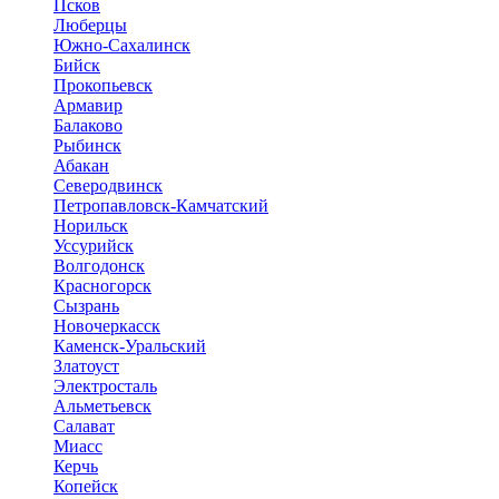
Псков
Люберцы
Южно-Сахалинск
Бийск
Прокопьевск
Армавир
Балаково
Рыбинск
Абакан
Северодвинск
Петропавловск-Камчатский
Норильск
Уссурийск
Волгодонск
Красногорск
Сызрань
Новочеркасск
Каменск-Уральский
Златоуст
Электросталь
Альметьевск
Салават
Миасс
Керчь
Копейск