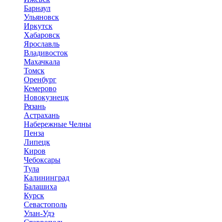
Барнаул
Ульяновск
Иркутск
Хабаровск
Ярославль
Владивосток
Махачкала
Томск
Оренбург
Кемерово
Новокузнецк
Рязань
Астрахань
Набережные Челны
Пенза
Липецк
Киров
Чебоксары
Тула
Калининград
Балашиха
Курск
Севастополь
Улан-Удэ