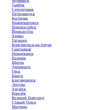
Мурманск
Тамбов
Стерлитамак
Петрозаводск
Кострома
Нижневартовск
Новороссийск
Йошкар-Ола
Химки
Таганрог
Комсомольск-на-Амуре
Сыктывкар
Нижнекамск
Нальчик
Шахты
Дзержинск
Орск
Братск
Благовещенск
Энгельс
Ангарск
Королёв
Великий Новгород
Старый Оскол
Мытищи