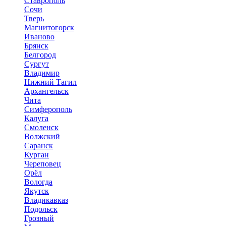
Ставрополь
Сочи
Тверь
Магнитогорск
Иваново
Брянск
Белгород
Сургут
Владимир
Нижний Тагил
Архангельск
Чита
Симферополь
Калуга
Смоленск
Волжский
Саранск
Курган
Череповец
Орёл
Вологда
Якутск
Владикавказ
Подольск
Грозный