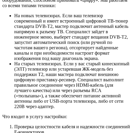
оборудовании, способном принимать «цифру». Мы работаем
со всеми типами техники:
На новых телевизорах. Если ваш телевизор
современный и имеет встроенный цифровой ТВ-тюнер
стандарта DVB-T2, мастер подключит антенный кабель
напрямую к разъему ТВ. Специалист зайдет в
инженерное меню, выберет стандарт вещания DVB-T2,
запустит автоматический поиск (или ручной по
частотам вашего региона), отсортирует найденные
каналы и при необходимости настроит формат
изображения под вашу диагональ экрана.
На старых телевизорах. Если у вас старый кинескопный
(ЭЛТ) телевизор или устаревшая ЖК-модель без
поддержки T2, наши мастера подключат внешнюю
цифровую приставку-ресивер. Специалист выполнит
правильное соединение через HDMI-кабель (для
лучшего качества) или через разъемы RCA
(«тюльпаны»), а также обеспечит питание активной
антенны либо от USB-порта телевизора, либо от сети
220В через адаптер.
Что входит в услугу настройки:
Проверка целостности кабеля и надежности соединений
F-коннекторов.