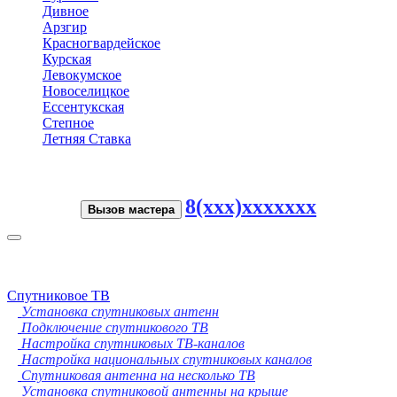
Дивное
Арзгир
Красногвардейское
Курская
Левокумское
Новоселицкое
Ессентукская
Степное
Летняя Ставка
8(xxx)xxxxxxx
Вызов мастера
Toggle
navigation
Спутниковое ТВ
Установка спутниковых антенн
Подключение спутникового ТВ
Настройка спутниковых ТВ-каналов
Настройка национальных спутниковых каналов
Спутниковая антенна на несколько ТВ
Установка спутниковой антенны на крыше