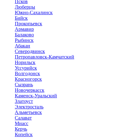
Псков
Люберцы
Южно-Сахалинск
Бийск
Прокопьевск
Армавир
Балаково
Рыбинск
Абакан
Северодвинск
Петропавловск-Камчатский
Норильск
Уссурийск
Волгодонск
Красногорск
Сызрань
Новочеркасск
Каменск-Уральский
Златоуст
Электросталь
Альметьевск
Салават
Миасс
Керчь
Копейск