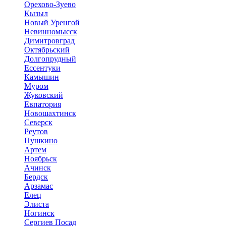
Орехово-Зуево
Кызыл
Новый Уренгой
Невинномысск
Димитровград
Октябрьский
Долгопрудный
Ессентуки
Камышин
Муром
Жуковский
Евпатория
Новошахтинск
Северск
Реутов
Пушкино
Артем
Ноябрьск
Ачинск
Бердск
Арзамас
Елец
Элиста
Ногинск
Сергиев Посад