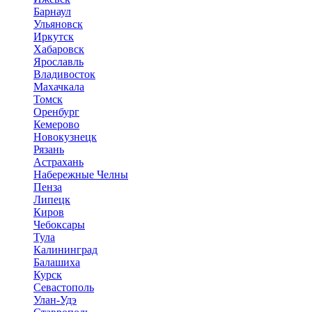
Барнаул
Ульяновск
Иркутск
Хабаровск
Ярославль
Владивосток
Махачкала
Томск
Оренбург
Кемерово
Новокузнецк
Рязань
Астрахань
Набережные Челны
Пенза
Липецк
Киров
Чебоксары
Тула
Калининград
Балашиха
Курск
Севастополь
Улан-Удэ