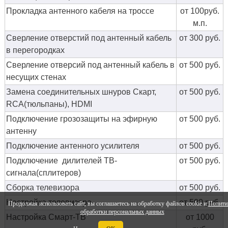
Прокладка антенного кабеля на троссе
от 100руб.
м.п.
Сверление отверстий под антенный кабель
от 300 руб.
в перегородках
Сверление отверсий под антенный кабель в
от 500 руб.
несущих стенах
Замена соединительных шнуров Скарт,
от 500 руб.
RCA(тюльпаны), HDMI
Подключение грозозащиты на эфирную
от 500 руб.
антенну
Подключение антенного усилителя
от 500 руб.
Подключение дилителей ТВ-
от 500 руб.
сигнала(сплитеров)
Сборка телевизора
от 500 руб.
Настройка телевизора
от 500 руб.
Продолжая использовать сайт, вы соглашаетесь на обработку файлов cookie и
Полити
обработки персональных данных
Настройка Смарт-ТВ
от 1000