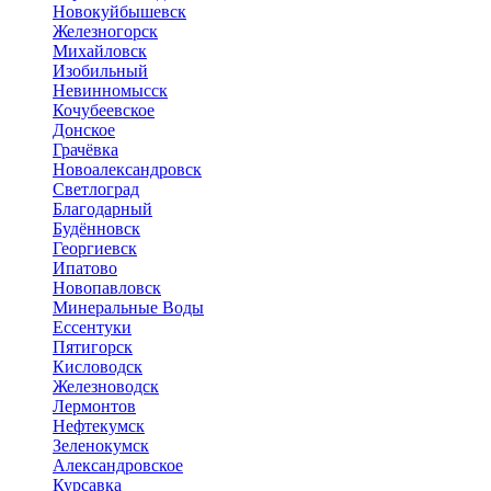
Новокуйбышевск
Железногорск
Михайловск
Изобильный
Невинномысск
Кочубеевское
Донское
Грачёвка
Новоалександровск
Светлоград
Благодарный
Будённовск
Георгиевск
Ипатово
Новопавловск
Минеральные Воды
Ессентуки
Пятигорск
Кисловодск
Железноводск
Лермонтов
Нефтекумск
Зеленокумск
Александровское
Курсавка