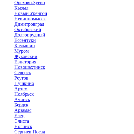
Орехово-Зуево
Кызыл
Новый Уренгой
Невинномысск
Димитровград
Октябрьский
Долгопрудный
Ессентуки
Камышин
Муром
Жуковский
Евпатория
Новошахтинск
Северск
Реутов
Пушкино
Артем
Ноябрьск
Ачинск
Бердск
Арзамас
Елец
Элиста
Ногинск
Сергиев Посад