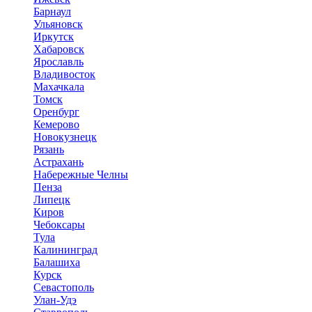
Барнаул
Ульяновск
Иркутск
Хабаровск
Ярославль
Владивосток
Махачкала
Томск
Оренбург
Кемерово
Новокузнецк
Рязань
Астрахань
Набережные Челны
Пенза
Липецк
Киров
Чебоксары
Тула
Калининград
Балашиха
Курск
Севастополь
Улан-Удэ