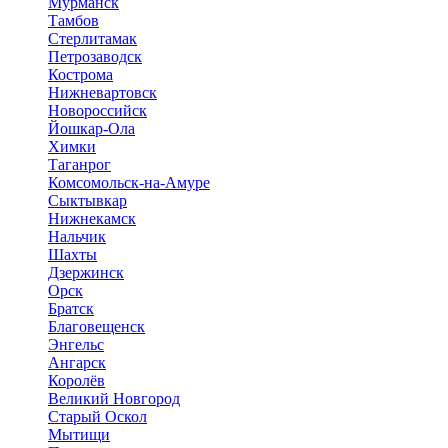
Мурманск
Тамбов
Стерлитамак
Петрозаводск
Кострома
Нижневартовск
Новороссийск
Йошкар-Ола
Химки
Таганрог
Комсомольск-на-Амуре
Сыктывкар
Нижнекамск
Нальчик
Шахты
Дзержинск
Орск
Братск
Благовещенск
Энгельс
Ангарск
Королёв
Великий Новгород
Старый Оскол
Мытищи