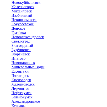
Новокуйбышевск
Железногорск
Михайловск
Изобильный
Невинномысск
Кочубеевское
Донское
Грачёвка
Новоалександровск
Светлоград
Благодарный
Будённовск
Георгиевск
Ипатово
Новопавловск
Минеральные Воды
Ессентуки
Пятигорск
Кисловодск
Железноводск
Лермонтов
Нефтекумск
Зеленокумск
Александровское
Курсавка