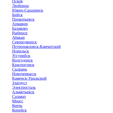
Псков
Люберцы
Южно-Сахалинск
Бийск
Прокопьевск
Армавир
Балаково
Рыбинск
Абакан
Северодвинск
Петропавловск-Камчатский
Норильск
Уссурийск
Волгодонск
Красногорск
Сызрань
Новочеркасск
Каменск-Уральский
Златоуст
Электросталь
Альметьевск
Салават
Миасс
Керчь
Копейск