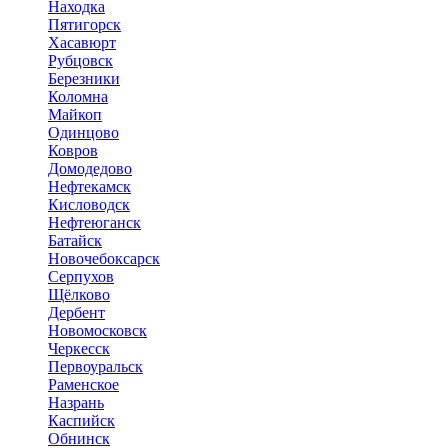
Находка
Пятигорск
Хасавюрт
Рубцовск
Березники
Коломна
Майкоп
Одинцово
Ковров
Домодедово
Нефтекамск
Кисловодск
Нефтеюганск
Батайск
Новочебоксарск
Серпухов
Щёлково
Дербент
Новомосковск
Черкесск
Первоуральск
Раменское
Назрань
Каспийск
Обнинск