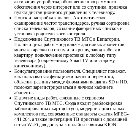
активация устройства, обновление программного
обеспечения через интернет или со спутника, привязка
пульта дистанционного управления к телевизору.
Поиск и настройка каналов. Автоматическое
сканирование частот транспондеров, ручная сортировка
списка телеканалов, создание фаворитных списков и
установка родительского контроля.
Подключение Спутникового ТВ МТС в Евпатории.
Полный цикл работ «под ключ» для новых абонентов:
монтаж тарелки на стену или крышу, завод кабеля в
квартиру, подключение приставки к любому типу
телевизора (современному Smart TV или старому
кинескопному).
Консультирование пользователя. Специалист покажет,
как пользоваться функциями паузы и перемотки,
объяснит разницу между форматами вещания SD и HD,
поможет зарегистрироваться в личном кабинете
абонента.
И другие виды работ, связанные с сервисом
Спутникового ТВ МТС. Сюда входит разблокировка
заблокированных карт доступа, модернизация старых
комплектов под современные стандарты сжатия MPEG-
4/H.264, а также интеграция ТВ-приставки с домашней
сетью Wi-Fi для доступа к онлайн-сервисам KION.