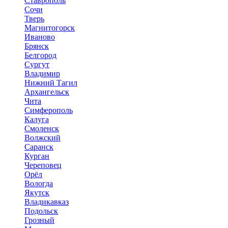
Ставрополь
Сочи
Тверь
Магнитогорск
Иваново
Брянск
Белгород
Сургут
Владимир
Нижний Тагил
Архангельск
Чита
Симферополь
Калуга
Смоленск
Волжский
Саранск
Курган
Череповец
Орёл
Вологда
Якутск
Владикавказ
Подольск
Грозный