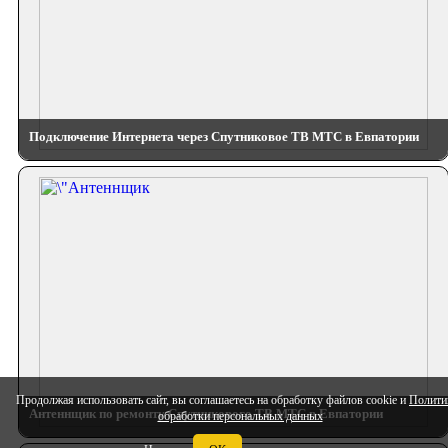
Подключение Интернета через Спутниковое ТВ МТС в Евпатории
Продолжая использовать сайт, вы соглашаетесь на обработку файлов cookie и
Полити
Антеннщик по ремонту Спутникового ТВ МТС в Евпатории
обработки персональных данных