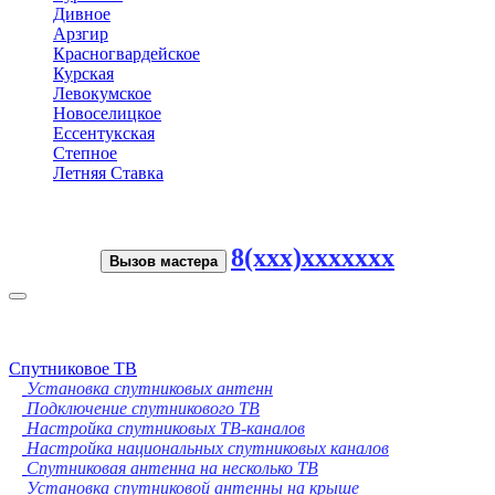
Дивное
Арзгир
Красногвардейское
Курская
Левокумское
Новоселицкое
Ессентукская
Степное
Летняя Ставка
8(xxx)xxxxxxx
Вызов мастера
Toggle
navigation
Спутниковое ТВ
Установка спутниковых антенн
Подключение спутникового ТВ
Настройка спутниковых ТВ-каналов
Настройка национальных спутниковых каналов
Спутниковая антенна на несколько ТВ
Установка спутниковой антенны на крыше