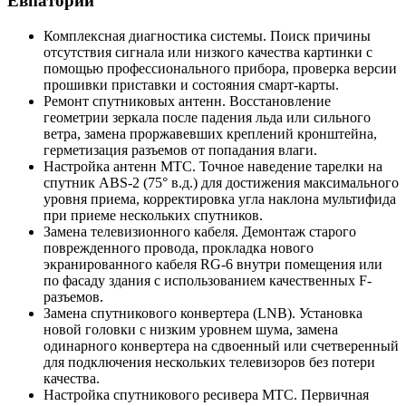
Евпатории
Комплексная диагностика системы. Поиск причины
отсутствия сигнала или низкого качества картинки с
помощью профессионального прибора, проверка версии
прошивки приставки и состояния смарт-карты.
Ремонт спутниковых антенн. Восстановление
геометрии зеркала после падения льда или сильного
ветра, замена проржавевших креплений кронштейна,
герметизация разъемов от попадания влаги.
Настройка антенн МТС. Точное наведение тарелки на
спутник ABS-2 (75° в.д.) для достижения максимального
уровня приема, корректировка угла наклона мультифида
при приеме нескольких спутников.
Замена телевизионного кабеля. Демонтаж старого
поврежденного провода, прокладка нового
экранированного кабеля RG-6 внутри помещения или
по фасаду здания с использованием качественных F-
разъемов.
Замена спутникового конвертера (LNB). Установка
новой головки с низким уровнем шума, замена
одинарного конвертера на сдвоенный или счетверенный
для подключения нескольких телевизоров без потери
качества.
Настройка спутникового ресивера МТС. Первичная