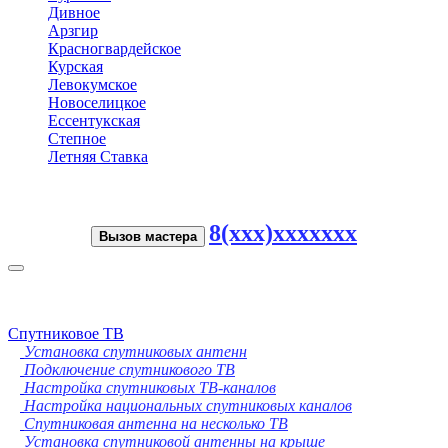
Дивное
Арзгир
Красногвардейское
Курская
Левокумское
Новоселицкое
Ессентукская
Степное
Летняя Ставка
8(xxx)xxxxxxx
Вызов мастера
Toggle
navigation
Спутниковое ТВ
Установка спутниковых антенн
Подключение спутникового ТВ
Настройка спутниковых ТВ-каналов
Настройка национальных спутниковых каналов
Спутниковая антенна на несколько ТВ
Установка спутниковой антенны на крыше