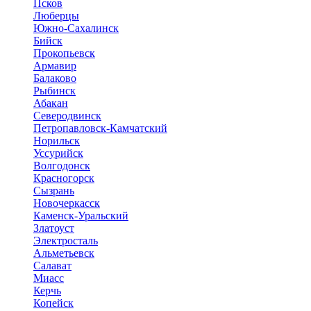
Псков
Люберцы
Южно-Сахалинск
Бийск
Прокопьевск
Армавир
Балаково
Рыбинск
Абакан
Северодвинск
Петропавловск-Камчатский
Норильск
Уссурийск
Волгодонск
Красногорск
Сызрань
Новочеркасск
Каменск-Уральский
Златоуст
Электросталь
Альметьевск
Салават
Миасс
Керчь
Копейск