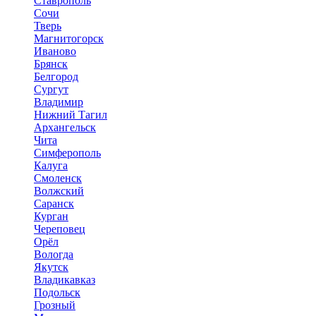
Ставрополь
Сочи
Тверь
Магнитогорск
Иваново
Брянск
Белгород
Сургут
Владимир
Нижний Тагил
Архангельск
Чита
Симферополь
Калуга
Смоленск
Волжский
Саранск
Курган
Череповец
Орёл
Вологда
Якутск
Владикавказ
Подольск
Грозный