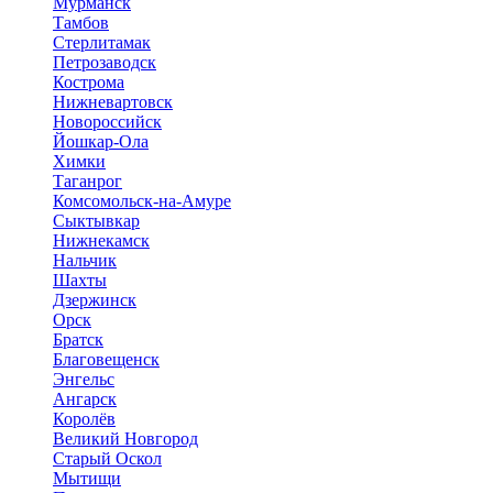
Мурманск
Тамбов
Стерлитамак
Петрозаводск
Кострома
Нижневартовск
Новороссийск
Йошкар-Ола
Химки
Таганрог
Комсомольск-на-Амуре
Сыктывкар
Нижнекамск
Нальчик
Шахты
Дзержинск
Орск
Братск
Благовещенск
Энгельс
Ангарск
Королёв
Великий Новгород
Старый Оскол
Мытищи