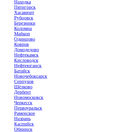
Находка
Пятигорск
Хасавюрт
Рубцовск
Березники
Коломна
Майкоп
Одинцово
Ковров
Домодедово
Нефтекамск
Кисловодск
Нефтеюганск
Батайск
Новочебоксарск
Серпухов
Щёлково
Дербент
Новомосковск
Черкесск
Первоуральск
Раменское
Назрань
Каспийск
Обнинск