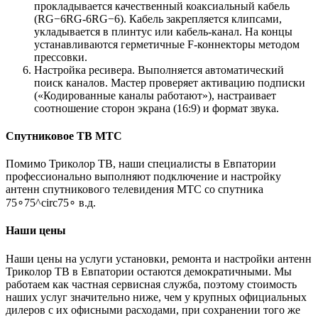
прокладывается качественный коаксиальный кабель
(RG−6RG-6RG−6). Кабель закрепляется клипсами,
укладывается в плинтус или кабель-канал. На концы
устанавливаются герметичные F-коннекторы методом
прессовки.
Настройка ресивера. Выполняется автоматический
поиск каналов. Мастер проверяет активацию подписки
(«Кодированные каналы работают»), настраивает
соотношение сторон экрана (16:9) и формат звука.
Спутниковое ТВ МТС
Помимо Триколор ТВ, наши специалисты в Евпатории
профессионально выполняют подключение и настройку
антенн спутникового телевидения МТС со спутника
75∘75^circ75∘ в.д.
Наши цены
Наши цены на услуги установки, ремонта и настройки антенн
Триколор ТВ в Евпатории остаются демократичными. Мы
работаем как частная сервисная служба, поэтому стоимость
наших услуг значительно ниже, чем у крупных официальных
дилеров с их офисными расходами, при сохранении того же