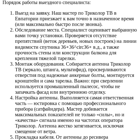
Порядок работы выездного специалиста:
Выезд на заявку. Наш мастер по Триколор ТВ в
Евпатории приезжает к вам точно в назначенное время
(или максимально быстро после звонка).
Обследование места. Специалист оценивает выбранную
вами точку установки. Проверяется отсутствие
препятствий (веток деревьев, новых построек) на линии
видимости спутника 36∘36^circ36∘ в.д., а также
прочность стены или конструкции балкона для
крепления тяжелой тарелки.
Монтаж оборудования. Собирается антенна Триколор
ТВ (зеркало, штанга, мультифид), просверливаются
отверстия под надежные анкерные болты, монтируется
кронштейн и сама тарелка. Важно: при сверлении
используется промышленный пылесос, чтобы не
запачкать фасад или внутреннюю отделку.
Настройка антенны. Выполняется самая ответственная
часть — юстировка с помощью профессионального
прибора (сатфайндера). Мастер добивается
максимальных показателей не только «силы», но и
«качества» сигнала именно на частотах оператора
Триколор. Антенна жестко затягивается, исключая
смещение от ветра.
Прокладка кабеля. От антенны до ресивера