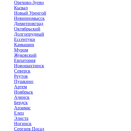
Орехово-Зуево
Кызыл
Новый Уренгой
Невинномысск
Димитровград
Октябрьский
Долгопрудный
Ессентуки
Камышин
Муром
Жуковский
Евпатория
Новошахтинск
Северск
Реутов
Пушкино
Артем
Ноябрьск
Ачинск
Бердск
Арзамас
Елец
Элиста
Ногинск
Сергиев Посад