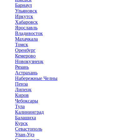
Барнаул
Ульяновск
Иркутск
Хабаровск
Ярославль
Владивосток
Махачкала
Томск
Оренбург
Кемерово
Новокузнецк
Рязань
Астрахань
Набережные Челны
Пенза
Липецк
Киров
Чебоксары
Тула
Калининград
Балашиха
Курск
Севастополь
Улан-Удэ