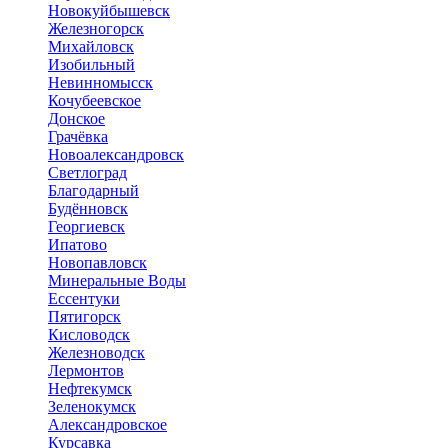
Новокуйбышевск
Железногорск
Михайловск
Изобильный
Невинномысск
Кочубеевское
Донское
Грачёвка
Новоалександровск
Светлоград
Благодарный
Будённовск
Георгиевск
Ипатово
Новопавловск
Минеральные Воды
Ессентуки
Пятигорск
Кисловодск
Железноводск
Лермонтов
Нефтекумск
Зеленокумск
Александровское
Курсавка