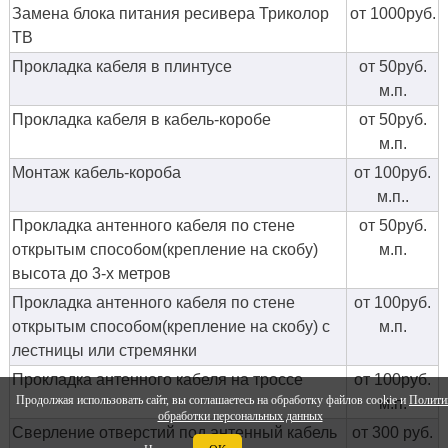
Замена блока питания ресивера Триколор
от 1000руб.
ТВ
Прокладка кабеля в плинтусе
от 50руб.
м.п.
Прокладка кабеля в кабель-коробе
от 50руб.
м.п.
Монтаж кабель-короба
от 100руб.
м.п..
Прокладка антенного кабеля по стене
от 50руб.
открытым способом(крепление на скобу)
м.п.
высота до 3-х метров
Прокладка антенного кабеля по стене
от 100руб.
открытым способом(крепление на скобу) с
м.п.
лестницы или стремянки
Прокладка антенного кабеля на троссе
от 100руб.
Продолжая использовать сайт, вы соглашаетесь на обработку файлов cookie и
Полити
м.п.
обработки персональных данных
Сверление отверстий под антенный кабель
от 300 руб.