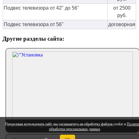
Подвес телевизора от 42" до 56"
от 2500
руб.
Подвес телевизора от 56"
договорная
Другие разделы сайта:
Продолжая использовать сайт, вы соглашаетесь на обработку файлов cookie и
Полити
Установка и настройка спутниковых антенн в Евпатории
обработки персональных данных