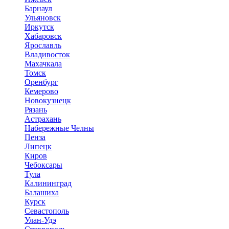
Барнаул
Ульяновск
Иркутск
Хабаровск
Ярославль
Владивосток
Махачкала
Томск
Оренбург
Кемерово
Новокузнецк
Рязань
Астрахань
Набережные Челны
Пенза
Липецк
Киров
Чебоксары
Тула
Калининград
Балашиха
Курск
Севастополь
Улан-Удэ