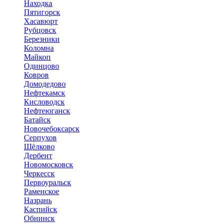
Находка
Пятигорск
Хасавюрт
Рубцовск
Березники
Коломна
Майкоп
Одинцово
Ковров
Домодедово
Нефтекамск
Кисловодск
Нефтеюганск
Батайск
Новочебоксарск
Серпухов
Щёлково
Дербент
Новомосковск
Черкесск
Первоуральск
Раменское
Назрань
Каспийск
Обнинск