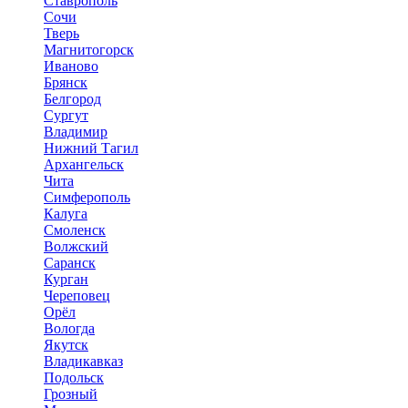
Ставрополь
Сочи
Тверь
Магнитогорск
Иваново
Брянск
Белгород
Сургут
Владимир
Нижний Тагил
Архангельск
Чита
Симферополь
Калуга
Смоленск
Волжский
Саранск
Курган
Череповец
Орёл
Вологда
Якутск
Владикавказ
Подольск
Грозный