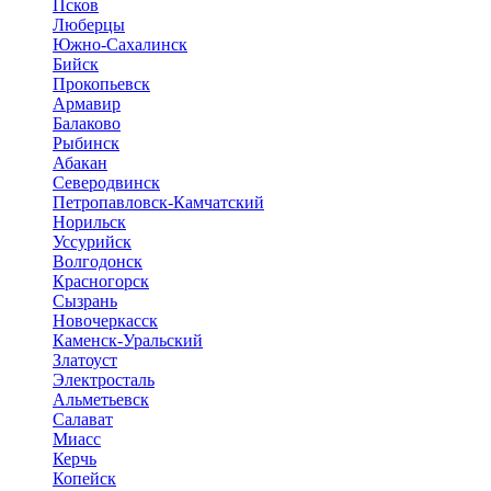
Псков
Люберцы
Южно-Сахалинск
Бийск
Прокопьевск
Армавир
Балаково
Рыбинск
Абакан
Северодвинск
Петропавловск-Камчатский
Норильск
Уссурийск
Волгодонск
Красногорск
Сызрань
Новочеркасск
Каменск-Уральский
Златоуст
Электросталь
Альметьевск
Салават
Миасс
Керчь
Копейск