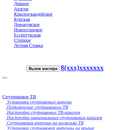
Дивное
Арзгир
Красногвардейское
Курская
Левокумское
Новоселицкое
Ессентукская
Степное
Летняя Ставка
8(xxx)xxxxxxx
Вызов мастера
Toggle
navigation
Спутниковое ТВ
Установка спутниковых антенн
Подключение спутникового ТВ
Настройка спутниковых ТВ-каналов
Настройка национальных спутниковых каналов
Спутниковая антенна на несколько ТВ
Установка спутниковой антенны на крыше