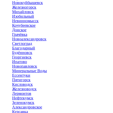
Новокуйбышевск
Железногорск
Михайловск
Изобильный
Невинномысск
Кочубеевское
Донское
Грачёвка
Новоалександровск
Светлоград
Благодарный
Будённовск
Георгиевск
Ипатово
Новопавловск
Минеральные Воды
Ессентуки
Пятигорск
Кисловодск
Железноводск
Лермонтов
Нефтекумск
Зеленокумск
Александровское
Курсавка