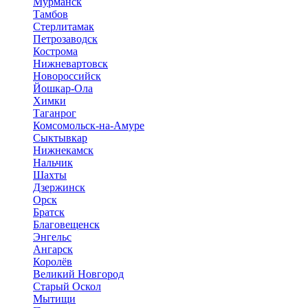
Мурманск
Тамбов
Стерлитамак
Петрозаводск
Кострома
Нижневартовск
Новороссийск
Йошкар-Ола
Химки
Таганрог
Комсомольск-на-Амуре
Сыктывкар
Нижнекамск
Нальчик
Шахты
Дзержинск
Орск
Братск
Благовещенск
Энгельс
Ангарск
Королёв
Великий Новгород
Старый Оскол
Мытищи