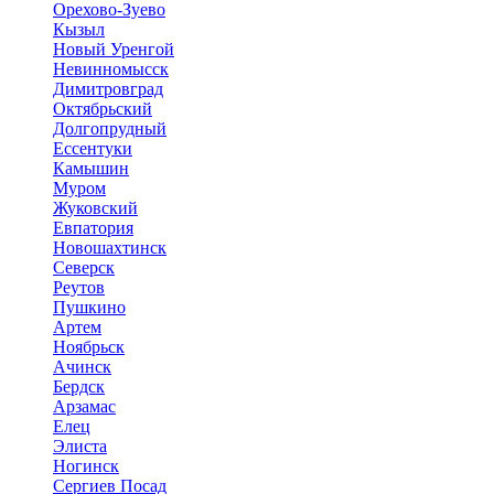
Орехово-Зуево
Кызыл
Новый Уренгой
Невинномысск
Димитровград
Октябрьский
Долгопрудный
Ессентуки
Камышин
Муром
Жуковский
Евпатория
Новошахтинск
Северск
Реутов
Пушкино
Артем
Ноябрьск
Ачинск
Бердск
Арзамас
Елец
Элиста
Ногинск
Сергиев Посад