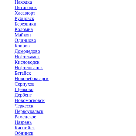
Находка
Пятигорск
Хасавюрт
Рубцовск
Березники
Коломна
Майкоп
Одинцово
Ковров
Домодедово
Нефтекамск
Кисловодск
Нефтеюганск
Батайск
Новочебоксарск
Серпухов
Щёлково
Дербент
Новомосковск
Черкесск
Первоуральск
Раменское
Назрань
Каспийск
Обнинск