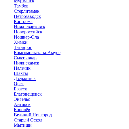
Мурманск
Тамбов
Стерлитамак
Петрозаводск
Кострома
Нижневартовск
Новороссийск
Йошкар-Ола
Химки
Таганрог
Комсомольск-на-Амуре
Сыктывкар
Нижнекамск
Нальчик
Шахты
Дзержинск
Орск
Братск
Благовещенск
Энгельс
Ангарск
Королёв
Великий Новгород
Старый Оскол
Мытищи