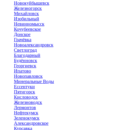
Новокуйбышевск
Железногорск
Михайловск
Изобильный
Невинномысск
Кочубеевское
Донское
Грачёвка
Новоалександровск
Светлоград
Благодарный
Будённовск
Георгиевск
Ипатово
Новопавловск
Минеральные Воды
Ессентуки
Пятигорск
Кисловодск
Железноводск
Лермонтов
Нефтекумск
Зеленокумск
Александровское
Курсавка