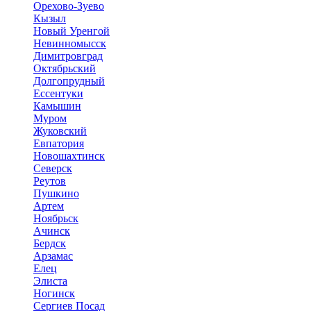
Орехово-Зуево
Кызыл
Новый Уренгой
Невинномысск
Димитровград
Октябрьский
Долгопрудный
Ессентуки
Камышин
Муром
Жуковский
Евпатория
Новошахтинск
Северск
Реутов
Пушкино
Артем
Ноябрьск
Ачинск
Бердск
Арзамас
Елец
Элиста
Ногинск
Сергиев Посад