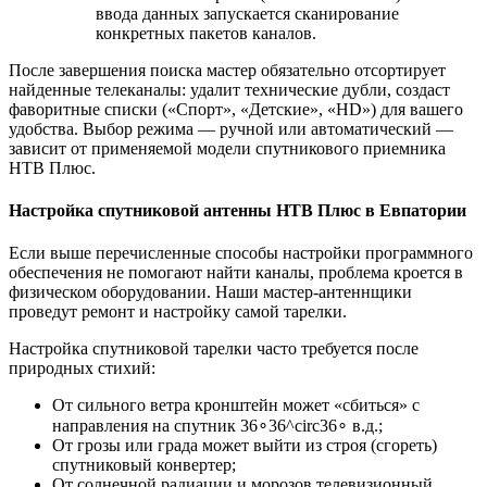
ввода данных запускается сканирование
конкретных пакетов каналов.
После завершения поиска мастер обязательно отсортирует
найденные телеканалы: удалит технические дубли, создаст
фаворитные списки («Спорт», «Детские», «HD») для вашего
удобства. Выбор режима — ручной или автоматический —
зависит от применяемой модели спутникового приемника
НТВ Плюс.
Настройка спутниковой антенны НТВ Плюс в Евпатории
Если выше перечисленные способы настройки программного
обеспечения не помогают найти каналы, проблема кроется в
физическом оборудовании. Наши мастер-антеннщики
проведут ремонт и настройку самой тарелки.
Настройка спутниковой тарелки часто требуется после
природных стихий:
От сильного ветра кронштейн может «сбиться» с
направления на спутник 36∘36^circ36∘ в.д.;
От грозы или града может выйти из строя (сгореть)
спутниковый конвертер;
От солнечной радиации и морозов телевизионный