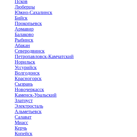
Псков
Люберцы
Южно-Сахалинск
Бийск
Прокопьевск
Армавир
Балаково
Рыбинск
Абакан
Северодвинск
Петропавловск-Камчатский
Норильск
Уссурийск
Волгодонск
Красногорск
Сызрань
Новочеркасск
Каменск-Уральский
Златоуст
Электросталь
Альметьевск
Салават
Миасс
Керчь
Копейск