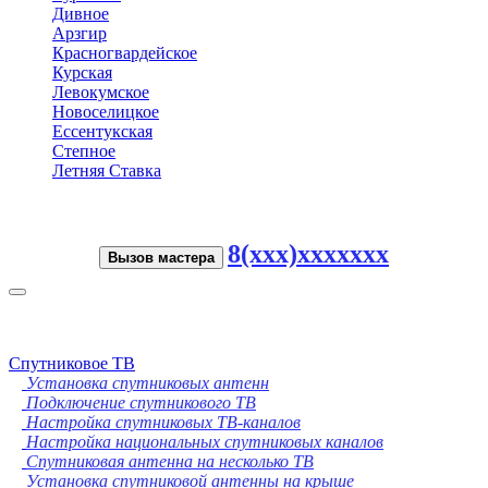
Дивное
Арзгир
Красногвардейское
Курская
Левокумское
Новоселицкое
Ессентукская
Степное
Летняя Ставка
8(xxx)xxxxxxx
Вызов мастера
Toggle
navigation
Спутниковое ТВ
Установка спутниковых антенн
Подключение спутникового ТВ
Настройка спутниковых ТВ-каналов
Настройка национальных спутниковых каналов
Спутниковая антенна на несколько ТВ
Установка спутниковой антенны на крыше