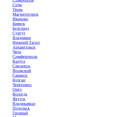
Ставрополь
Сочи
Тверь
Магнитогорск
Иваново
Брянск
Белгород
Сургут
Владимир
Нижний Тагил
Архангельск
Чита
Симферополь
Калуга
Смоленск
Волжский
Саранск
Курган
Череповец
Орёл
Вологда
Якутск
Владикавказ
Подольск
Грозный