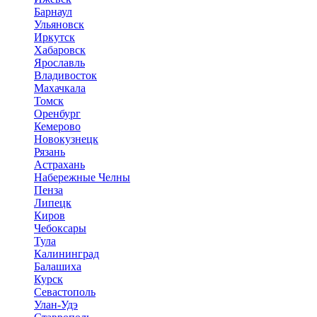
Барнаул
Ульяновск
Иркутск
Хабаровск
Ярославль
Владивосток
Махачкала
Томск
Оренбург
Кемерово
Новокузнецк
Рязань
Астрахань
Набережные Челны
Пенза
Липецк
Киров
Чебоксары
Тула
Калининград
Балашиха
Курск
Севастополь
Улан-Удэ