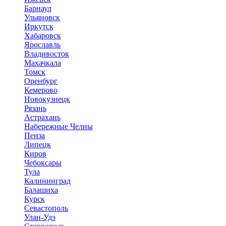
Барнаул
Ульяновск
Иркутск
Хабаровск
Ярославль
Владивосток
Махачкала
Томск
Оренбург
Кемерово
Новокузнецк
Рязань
Астрахань
Набережные Челны
Пенза
Липецк
Киров
Чебоксары
Тула
Калининград
Балашиха
Курск
Севастополь
Улан-Удэ