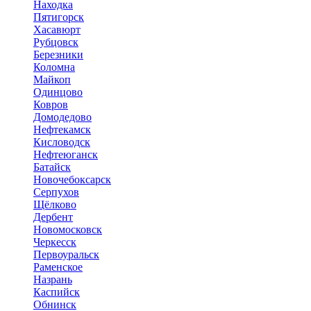
Находка
Пятигорск
Хасавюрт
Рубцовск
Березники
Коломна
Майкоп
Одинцово
Ковров
Домодедово
Нефтекамск
Кисловодск
Нефтеюганск
Батайск
Новочебоксарск
Серпухов
Щёлково
Дербент
Новомосковск
Черкесск
Первоуральск
Раменское
Назрань
Каспийск
Обнинск