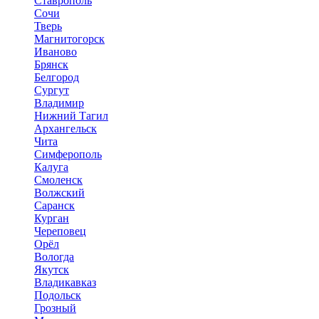
Ставрополь
Сочи
Тверь
Магнитогорск
Иваново
Брянск
Белгород
Сургут
Владимир
Нижний Тагил
Архангельск
Чита
Симферополь
Калуга
Смоленск
Волжский
Саранск
Курган
Череповец
Орёл
Вологда
Якутск
Владикавказ
Подольск
Грозный