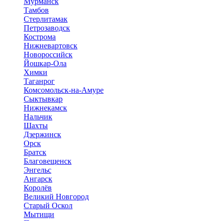
Мурманск
Тамбов
Стерлитамак
Петрозаводск
Кострома
Нижневартовск
Новороссийск
Йошкар-Ола
Химки
Таганрог
Комсомольск-на-Амуре
Сыктывкар
Нижнекамск
Нальчик
Шахты
Дзержинск
Орск
Братск
Благовещенск
Энгельс
Ангарск
Королёв
Великий Новгород
Старый Оскол
Мытищи