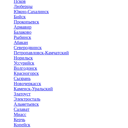
Псков
Люберцы
Южно-Сахалинск
Бийск
Прокопьевск
Армавир
Балаково
Рыбинск
Абакан
Северодвинск
Петропавловск-Камчатский
Норильск
Уссурийск
Волгодонск
Красногорск
Сызрань
Новочеркасск
Каменск-Уральский
Златоуст
Электросталь
Альметьевск
Салават
Миасс
Керчь
Копейск