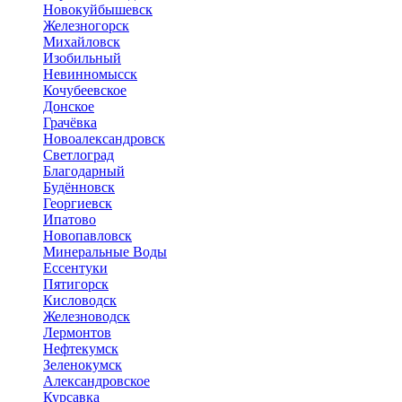
Новокуйбышевск
Железногорск
Михайловск
Изобильный
Невинномысск
Кочубеевское
Донское
Грачёвка
Новоалександровск
Светлоград
Благодарный
Будённовск
Георгиевск
Ипатово
Новопавловск
Минеральные Воды
Ессентуки
Пятигорск
Кисловодск
Железноводск
Лермонтов
Нефтекумск
Зеленокумск
Александровское
Курсавка