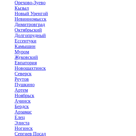
Орехово-Зуево
Кызыл
Новый Уренгой
Невинномысск
Димитровград
Октябрьский
Долгопрудный
Ессентуки
Камышин
Муром
Жуковский
Евпатория
Новошахтинск
Северск
Реутов
Пушкино
Артем
Ноябрьск
Ачинск
Бердск
Арзамас
Елец
Элиста
Ногинск
Сергиев Посад